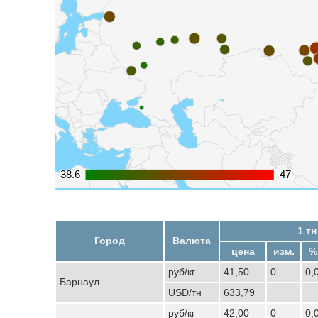
38.6
38.6
47
47
1 тн
Город
Валюта
цена
изм.
%
руб/кг
41,50
0
0,
Барнаул
USD/тн
633,79
руб/кг
42,00
0
0,