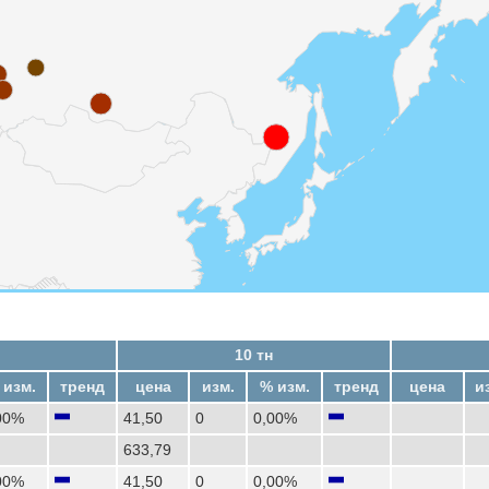
10 тн
 изм.
тренд
цена
изм.
% изм.
тренд
цена
и
00%
41,50
0
0,00%
633,79
00%
41,50
0
0,00%