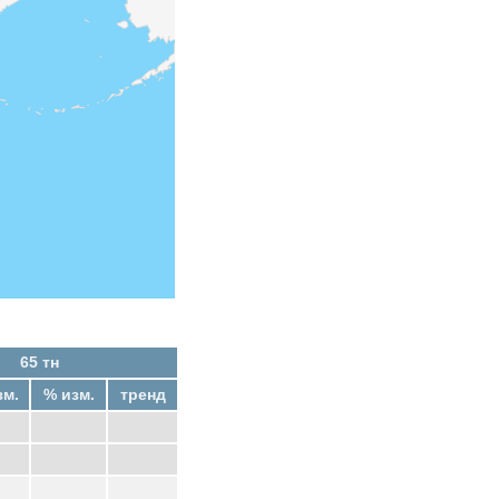
65 тн
зм.
% изм.
тренд