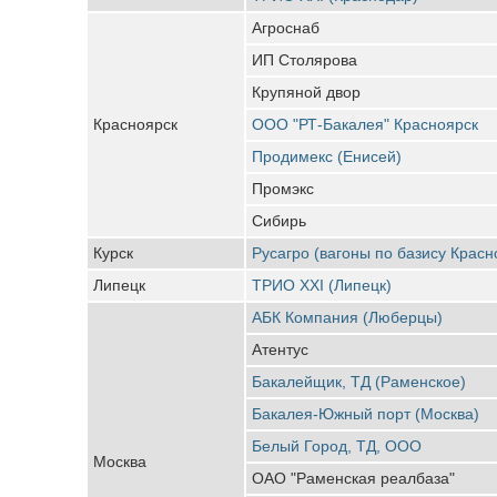
Агроснаб
ИП Столярова
Крупяной двор
Красноярск
ООО "РТ-Бакалея" Красноярск
Продимекс (Енисей)
Промэкс
Сибирь
Курск
Русагро (вагоны по базису Красн
Липецк
ТРИО ХХI (Липецк)
АБК Компания (Люберцы)
Атентус
Бакалейщик, ТД (Раменское)
Бакалея-Южный порт (Москва)
Белый Город, ТД, ООО
Москва
ОАО "Раменская реалбаза"