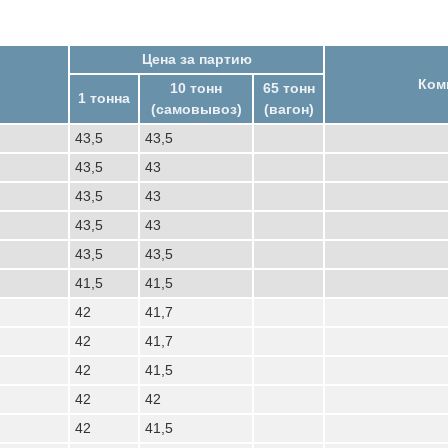
Цена за партию
Ком
10 тонн
65 тонн
1 тонна
(самовывоз)
(вагон)
43,5
43,5
43,5
43
43,5
43
43,5
43
43,5
43,5
41,5
41,5
42
41,7
42
41,7
42
41,5
42
42
42
41,5