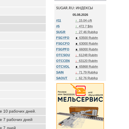
SUGAR.RU: ИНДЕКСЫ
05.08.2026
#11
↑
15.04 c/ft
#5
↑
472.7 $/tn
SUGR
↑
27.46 Rub/kg
FSGYFO
∎
63500 Rub/tn
FSGCFO
∎
63000 Rub/tn
FSGPFO
∎
66000 Rub/tn
OTCSOU
↓
61248 Rub/tn
OTCCEN
↓
63120 Rub/tn
OTCVOL
∎
65868 Rub/tn
SAIN
↓
71.79 Rub/kg
SAOUT
↑
62.76 Rub/kg
ие 10 рабочих дней.
ие 7 рабочих дней
е 7 дней