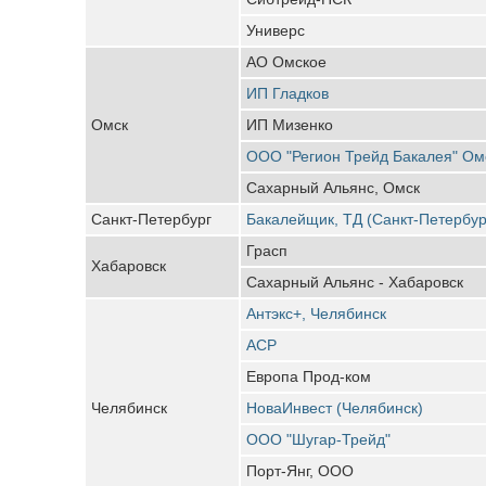
Универс
АО Омское
ИП Гладков
Омск
ИП Мизенко
ООО "Регион Трейд Бакалея" Ом
Сахарный Альянс, Омск
Санкт-Петербург
Бакалейщик, ТД (Санкт-Петербур
Грасп
Хабаровск
Сахарный Альянс - Хабаровск
Антэкс+, Челябинск
АСР
Европа Прод-ком
Челябинск
НоваИнвест (Челябинск)
ООО "Шугар-Трейд"
Порт-Янг, ООО