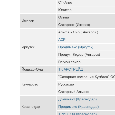
СТ-Агро
Юпитер
Олива
Ижевск
Сахаропт (Ижевск)
Альфа - Сиб ( Ангарск )
АСР
Иркутск
Продимекс (Иркутск)
Продукт Лидер (Ангарск)
Регион сахар
Йошкар-Ола
ТК АРСТРЕЙД
"Сахарная компания Кузбаса" О
Кемерово
Руссахар
Сахарный Альянс
Доминант (Краснодар)
Краснодар
Продимекс (Краснодар)
ТРИО XXI (Краснодар)