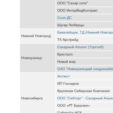
ООО "Сахар сити"
ООО ИнтерВидКонтракт
Соло ДС
Шугар Люберцы
Бакалейщик, ТД (Нижний Новгор
Нижний Новгород
ТК Арстрейд
Сахарный Альянс (Торгсиб)
Кристалл
Новокузнецк
Новый мир
ОАО “Новокузнецкий хладокомби
Антэкс+
ИП Гончаров
Крупяная Сибирская Компания
Новосибирск
ООО "Сибторг" - Сахарный Алья
ООО «РТ Бакалея»
Сибтрейд-НСК