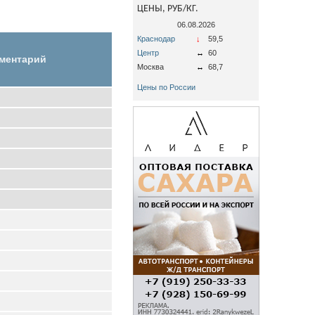
ЦЕНЫ, РУБ/КГ.
06.08.2026
Краснодар
↓
59,5
Центр
↔
60
ментарий
Москва
↔
68,7
Цены по России