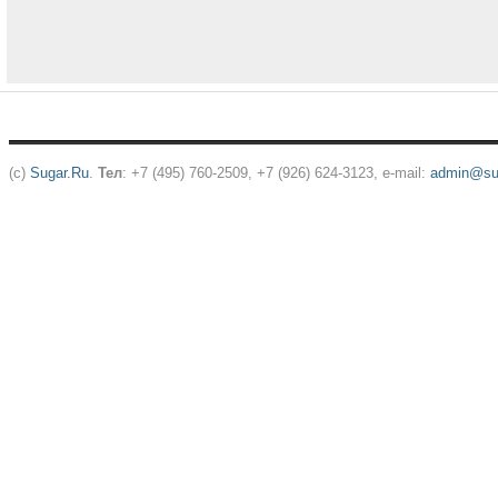
(c)
Sugar.Ru
.
Тел
: +7 (495) 760-2509, +7 (926) 624-3123, e-mail:
admin@sug