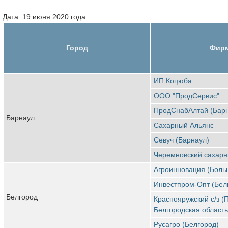
Дата: 19 июня 2020 года
Город
Фир
ИП Коцюба
ООО "ПродСервис"
ПродСнабАлтай (Бар
Барнаул
Сахарный Альянс
Севуч (Барнаул)
Черемновский сахарн
Агроинновация (Больш
Инвестпром-Опт (Бел
Белгород
Краснояружский с/з (
Белгородская область
Русагро (Белгород)