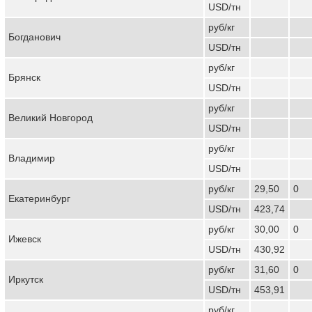
USD/тн
руб/кг
Богданович
USD/тн
руб/кг
Брянск
USD/тн
руб/кг
Великий Новгород
USD/тн
руб/кг
Владимир
USD/тн
руб/кг
29,50
0
Екатеринбург
USD/тн
423,74
руб/кг
30,00
0
Ижевск
USD/тн
430,92
руб/кг
31,60
0
Иркутск
USD/тн
453,91
руб/кг