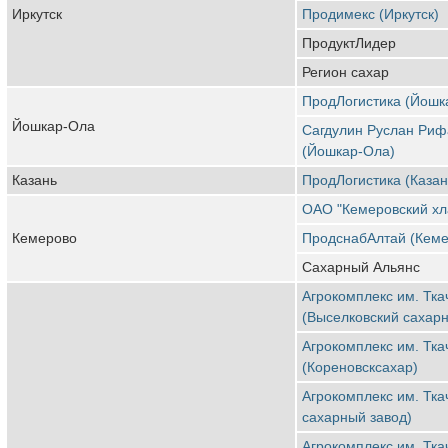
Иркутск
Продимекс (Иркутск)
ПродуктЛидер
Регион сахар
ПродЛогистика (Йошк
Йошкар-Ола
Сагдулин Руслан Риф
(Йошкар-Ола)
Казань
ПродЛогистика (Казан
ОАО "Кемеровский хл
Кемерово
ПродснабАлтай (Кеме
Сахарный Альянс
Агрокомплекс им. Тка
(Выселковский сахарн
Агрокомплекс им. Тка
(Кореновсксахар)
Агрокомплекс им. Тка
сахарный завод)
Агрокомплекс им. Тка