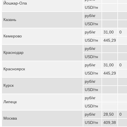
Йошкар-Ола
USD/тн
руб/кг
Казань
USD/тн
руб/кг
31,00
0
Кемерово
USD/тн
445,29
руб/кг
Краснодар
USD/тн
руб/кг
31,00
0
Красноярск
USD/тн
445,29
руб/кг
Курск
USD/тн
руб/кг
Липецк
USD/тн
руб/кг
28,50
0
Москва
USD/тн
409,38