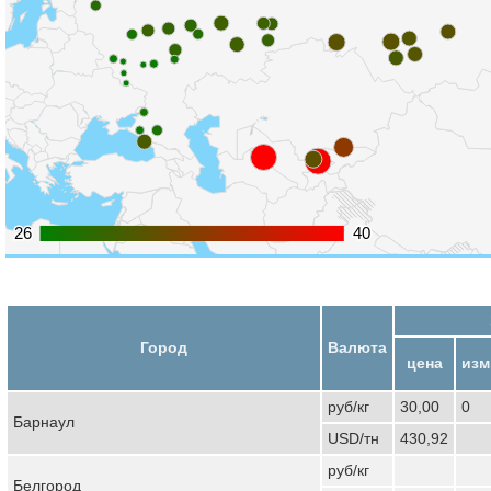
26
26
40
40
Город
Валюта
цена
изм
руб/кг
30,00
0
Барнаул
USD/тн
430,92
руб/кг
Белгород