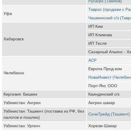
Русагро (Тамбов)
Таврос (продажи с Рае
Уфа
Чишминский с/з (Тавр
ИП Ким
ИП Климова
Хабаровск
ИП Тесля
Сахарный Альянс - Х
АСР
Европа Прод-ком
Челябинск
НоваИнвест (Челябин
Порт-Янг, ООО
Киргизия: Бишкек
Каиндинский с/з
Узбекистан: Ангрен
Ангрен шакар
Узбекистан: Ташкент (поставка из РФ, без
СочиТрейд (Ташкент)
налогов и пошлин)
Узбекистан: Ургенч
Хорезм-Шакар