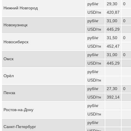
руб/кг
29,30
0
Нижний Новгород
USD/тн
420,87
руб/кг
31,00
0
Новокузнецк
USD/тн
445,29
руб/кг
31,50
0
Новосибирск
USD/тн
452,47
руб/кг
31,00
0
Омск
USD/тн
445,29
руб/кг
Орёл
USD/тн
руб/кг
27,30
0
Пенза
USD/тн
392,14
руб/кг
Ростов-на-Дону
USD/тн
руб/кг
Санкт-Петербург
USD/тн