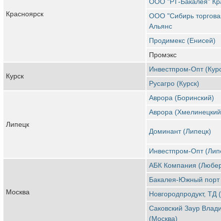
ООО "РТ-Бакалея" Кр
Красноярск
ООО "Сибирь торгова
Альянс
Продимекс (Енисей)
Промэкс
Инвестпром-Опт (Курс
Курск
Русагро (Курск)
Аврора (Боринский)
Аврора (Хмелинецкий
Липецк
Доминант (Липецк)
Инвестпром-Опт (Лип
АБК Компания (Любе
Бакалея-Южный порт 
Москва
Новгородпродукт, ТД 
Саковский Заур Влад
(Москва)