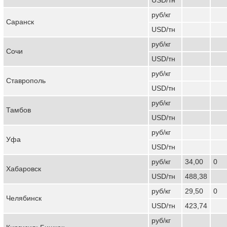
руб/кг
Саранск
USD/тн
руб/кг
Сочи
USD/тн
руб/кг
Ставрополь
USD/тн
руб/кг
Тамбов
USD/тн
руб/кг
Уфа
USD/тн
руб/кг
34,00
0
Хабаровск
USD/тн
488,38
руб/кг
29,50
0
Челябинск
USD/тн
423,74
руб/кг