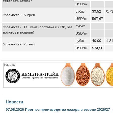
Киргизия: Бишкек
USD/тн
руб/кг
39,52
0,7
Узбекистан: Ангрен
USD/тн
567,67
руб/кг
Узбекистан: Ташкент (поставка из РФ, без
налогов и пошлин)
USD/тн
руб/кг
40,00
1,2
Узбекистан: Ургенч
USD/тн
574,56
Новости
07.08.2026
Прогноз производства сахара в сезоне 2026/27 -