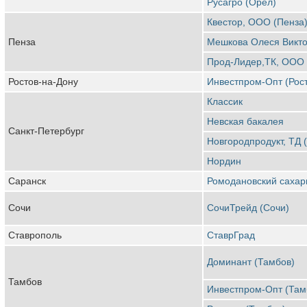
Русагро (Орел)
Квестор, ООО (Пенза
Пенза
Мешкова Олеся Викто
Прод-Лидер,ТК, ООО 
Ростов-на-Дону
Инвестпром-Опт (Рост
Классик
Невская бакалея
Санкт-Петербург
Новгородпродукт, ТД 
Нордин
Саранск
Ромодановский сахар
Сочи
СочиТрейд (Сочи)
Ставрополь
СтаврГрад
Доминант (Тамбов)
Тамбов
Инвестпром-Опт (Там