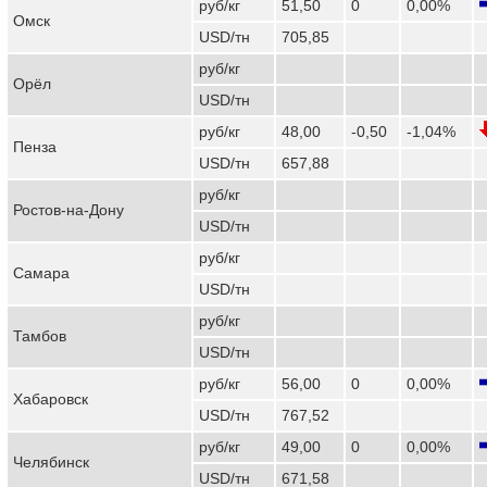
руб/кг
51,50
0
0,00%
Омск
USD/тн
705,85
руб/кг
Орёл
USD/тн
руб/кг
48,00
-0,50
-1,04%
Пенза
USD/тн
657,88
руб/кг
Ростов-на-Дону
USD/тн
руб/кг
Самара
USD/тн
руб/кг
Тамбов
USD/тн
руб/кг
56,00
0
0,00%
Хабаровск
USD/тн
767,52
руб/кг
49,00
0
0,00%
Челябинск
USD/тн
671,58