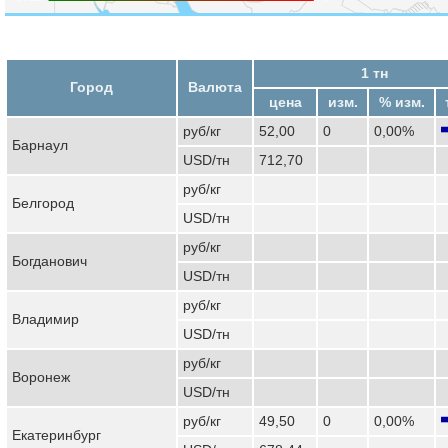
1 тн
Город
Валюта
цена
изм.
% изм.
руб/кг
52,00
0
0,00%
Барнаул
USD/тн
712,70
руб/кг
Белгород
USD/тн
руб/кг
Богданович
USD/тн
руб/кг
Владимир
USD/тн
руб/кг
Воронеж
USD/тн
руб/кг
49,50
0
0,00%
Екатеринбург