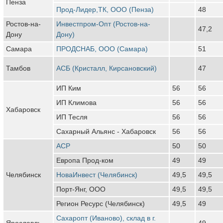
Пенза
Прод-Лидер,ТК, ООО (Пенза)
48
Ростов-на-
Инвестпром-Опт (Ростов-на-
47,2
Дону
Дону)
Самара
ПРОДСНАБ, ООО (Самара)
51
Тамбов
АСБ (Кристалл, Кирсановский)
47
ИП Ким
56
56
ИП Климова
56
56
Хабаровск
ИП Тесля
56
56
Сахарный Альянс - Хабаровск
56
56
АСР
50
50
Европа Прод-ком
49
49
Челябинск
НоваИнвест (Челябинск)
49,5
49,5
Порт-Янг, ООО
49,5
49,5
Регион Ресурс (Челябинск)
49,5
49
Сахаропт (Иваново), склад в г.
Ярославль
49