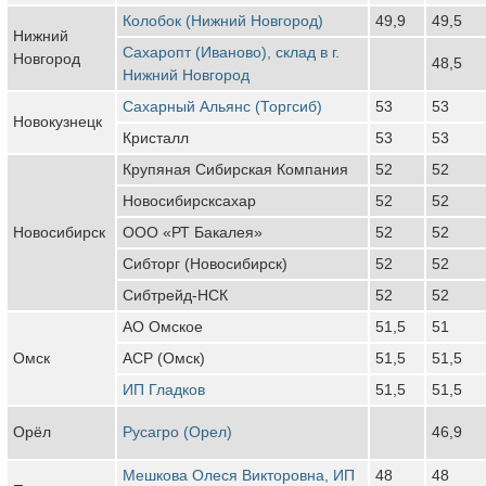
Колобок (Нижний Новгород)
49,9
49,5
Нижний
Сахаропт (Иваново), склад в г.
Новгород
48,5
Нижний Новгород
Сахарный Альянс (Торгсиб)
53
53
Новокузнецк
Кристалл
53
53
Крупяная Сибирская Компания
52
52
Новосибирсксахар
52
52
Новосибирск
ООО «РТ Бакалея»
52
52
Сибторг (Новосибирск)
52
52
Сибтрейд-НСК
52
52
АО Омское
51,5
51
Омск
АСР (Омск)
51,5
51,5
ИП Гладков
51,5
51,5
Орёл
Русагро (Орел)
46,9
Мешкова Олеся Викторовна, ИП
48
48