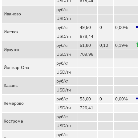
USD/тн
678,44
руб/кг
Иваново
USD/тн
руб/кг
49,50
0
0,00%
Ижевск
USD/тн
678,44
руб/кг
51,80
0,10
0,19%
Иркутск
USD/тн
709,96
руб/кг
Йошкар-Ола
USD/тн
руб/кг
Казань
USD/тн
руб/кг
53,00
0
0,00%
Кемерово
USD/тн
726,41
руб/кг
Кострома
USD/тн
руб/кг