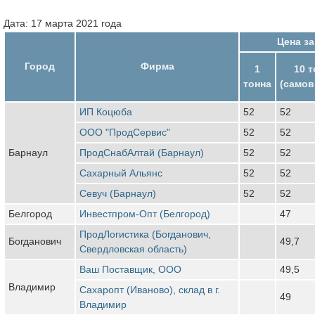
Дата: 17 марта 2021 года
Цена з
Город
Фирма
1
10 т
тонна
(самов
ИП Коцюба
52
52
ООО "ПродСервис"
52
52
Барнаул
ПродСнабАлтай (Барнаул)
52
52
Сахарный Альянс
52
52
Севуч (Барнаул)
52
52
Белгород
Инвестпром-Опт (Белгород)
47
ПродЛогистика (Богданович,
Богданович
49,7
Свердловская область)
Ваш Поставщик, ООО
49,5
Владимир
Сахаропт (Иваново), склад в г.
49
Владимир