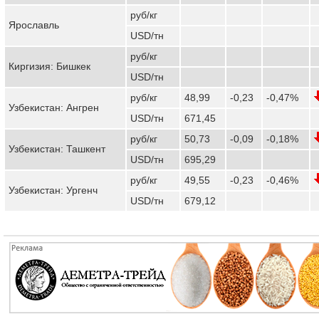
руб/кг
Ярославль
USD/тн
руб/кг
Киргизия: Бишкек
USD/тн
руб/кг
48,99
-0,23
-0,47%
Узбекистан: Ангрен
USD/тн
671,45
руб/кг
50,73
-0,09
-0,18%
Узбекистан: Ташкент
USD/тн
695,29
руб/кг
49,55
-0,23
-0,46%
Узбекистан: Ургенч
USD/тн
679,12