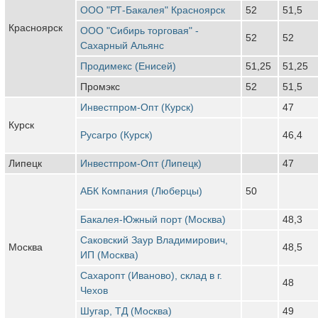
ООО "РТ-Бакалея" Красноярск
52
51,5
Красноярск
ООО "Сибирь торговая" -
52
52
Сахарный Альянс
Продимекс (Енисей)
51,25
51,25
Промэкс
52
51,5
Инвестпром-Опт (Курск)
47
Курск
Русагро (Курск)
46,4
Липецк
Инвестпром-Опт (Липецк)
47
АБК Компания (Люберцы)
50
Бакалея-Южный порт (Москва)
48,3
Саковский Заур Владимирович,
Москва
48,5
ИП (Москва)
Сахаропт (Иваново), склад в г.
48
Чехов
Шугар, ТД (Москва)
49