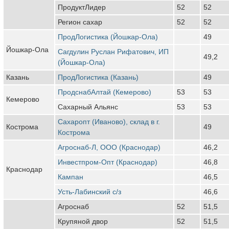
ПродуктЛидер
52
52
Регион сахар
52
52
ПродЛогистика (Йошкар-Ола)
49
Йошкар-Ола
Сагдулин Руслан Рифатович, ИП
49,2
(Йошкар-Ола)
Казань
ПродЛогистика (Казань)
49
ПродснабАлтай (Кемерово)
53
53
Кемерово
Сахарный Альянс
53
53
Сахаропт (Иваново), склад в г.
Кострома
49
Кострома
Агроснаб-Л, ООО (Краснодар)
46,2
Инвестпром-Опт (Краснодар)
46,8
Краснодар
Кампан
46,5
Усть-Лабинский с/з
46,6
Агроснаб
52
51,5
Крупяной двор
52
51,5