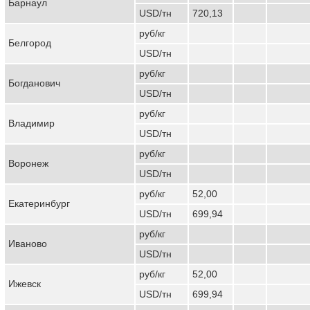
Барнаул
USD/тн
720,13
руб/кг
Белгород
USD/тн
руб/кг
Богданович
USD/тн
руб/кг
Владимир
USD/тн
руб/кг
Воронеж
USD/тн
руб/кг
52,00
Екатеринбург
USD/тн
699,94
руб/кг
Иваново
USD/тн
руб/кг
52,00
Ижевск
USD/тн
699,94