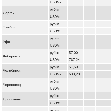
USD/тн
руб/кг
Сергач
USD/тн
руб/кг
Тамбов
USD/тн
руб/кг
Уфа
USD/тн
руб/кг
57,00
Хабаровск
USD/тн
767,24
руб/кг
51,50
Челябинск
USD/тн
693,20
руб/кг
Череповец
USD/тн
руб/кг
Ярославль
USD/тн
руб/кг