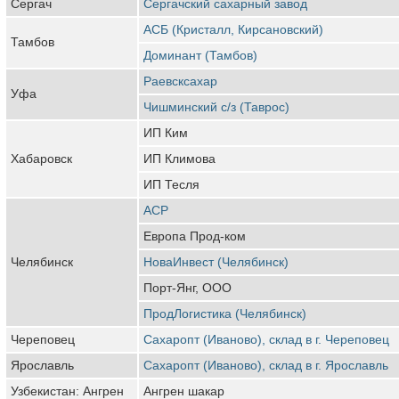
Сергач
Сергачский сахарный завод
АСБ (Кристалл, Кирсановский)
Тамбов
Доминант (Тамбов)
Раевсксахар
Уфа
Чишминский с/з (Таврос)
ИП Ким
Хабаровск
ИП Климова
ИП Тесля
АСР
Европа Прод-ком
Челябинск
НоваИнвест (Челябинск)
Порт-Янг, ООО
ПродЛогистика (Челябинск)
Череповец
Сахаропт (Иваново), склад в г. Череповец
Ярославль
Сахаропт (Иваново), склад в г. Ярославль
Узбекистан: Ангрен
Ангрен шакар