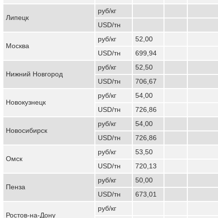
руб/кг
Липецк
USD/тн
руб/кг
52,00
Москва
USD/тн
699,94
руб/кг
52,50
Нижний Новгород
USD/тн
706,67
руб/кг
54,00
Новокузнецк
USD/тн
726,86
руб/кг
54,00
Новосибирск
USD/тн
726,86
руб/кг
53,50
Омск
USD/тн
720,13
руб/кг
50,00
Пенза
USD/тн
673,01
руб/кг
Ростов-на-Дону