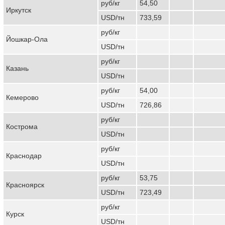
руб/кг
54,50
Иркутск
USD/тн
733,59
руб/кг
Йошкар-Ола
USD/тн
руб/кг
Казань
USD/тн
руб/кг
54,00
Кемерово
USD/тн
726,86
руб/кг
Кострома
USD/тн
руб/кг
Краснодар
USD/тн
руб/кг
53,75
Красноярск
USD/тн
723,49
руб/кг
Курск
USD/тн