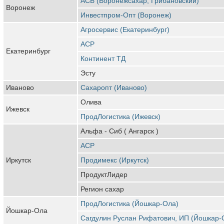
АСБ (Воронежсахар, Грибановский)
Воронеж
Инвестпром-Опт (Воронеж)
Агросервис (Екатеринбург)
АСР
Екатеринбург
Континент ТД
Эсту
Иваново
Сахаропт (Иваново)
Олива
Ижевск
ПродЛогистика (Ижевск)
Альфа - Сиб ( Ангарск )
АСР
Иркутск
Продимекс (Иркутск)
ПродуктЛидер
Регион сахар
ПродЛогистика (Йошкар-Ола)
Йошкар-Ола
Сагдулин Руслан Рифатович, ИП (Йошкар-