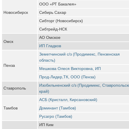
ООО «РТ Бакалея»
Новосибирск
Сибирь Сахар
Сибторг (Новосибирск)
Сибтрейд-НСК
АО Омское
Омск
ИП Гладков
Земетчинский с/з (Продимекс, Пензенская
область)
Пенза
Мешкова Олеся Викторовна, ИП
Прод-Лидер,ТК, ООО (Пенза)
Изобильненский с/з (Продимекс, Ставропольск
Ставрополь
край)
АСБ (Кристалл, Кирсановский)
Тамбов
Доминант (Тамбов)
Русагро (Тамбов)
ИП Ким