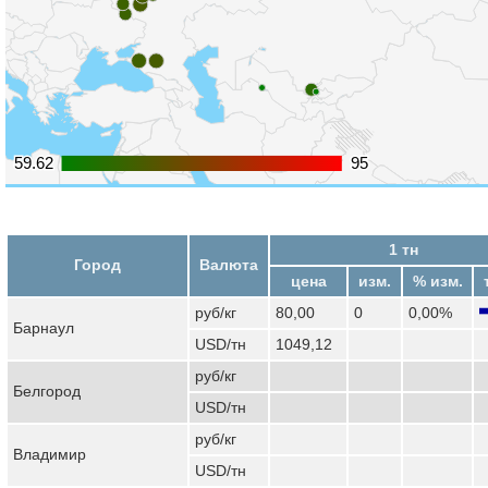
59.62
59.62
95
95
1 тн
Город
Валюта
цена
изм.
% изм.
руб/кг
80,00
0
0,00%
Барнаул
USD/тн
1049,12
руб/кг
Белгород
USD/тн
руб/кг
Владимир
USD/тн