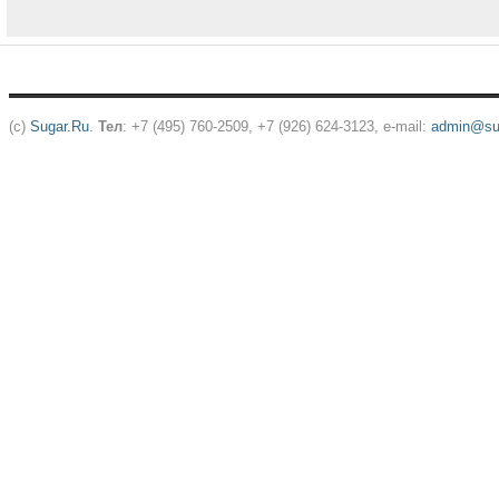
(c)
Sugar.Ru
.
Тел
: +7 (495) 760-2509, +7 (926) 624-3123, e-mail:
admin@sug