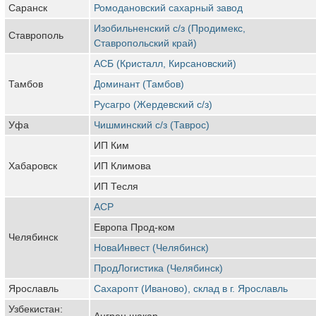
Саранск
Ромодановский сахарный завод
Изобильненский с/з (Продимекс,
Ставрополь
Ставропольский край)
АСБ (Кристалл, Кирсановский)
Тамбов
Доминант (Тамбов)
Русагро (Жердевский с/з)
Уфа
Чишминский с/з (Таврос)
ИП Ким
Хабаровск
ИП Климова
ИП Тесля
АСР
Европа Прод-ком
Челябинск
НоваИнвест (Челябинск)
ПродЛогистика (Челябинск)
Ярославль
Сахаропт (Иваново), склад в г. Ярославль
Узбекистан:
Ангрен шакар