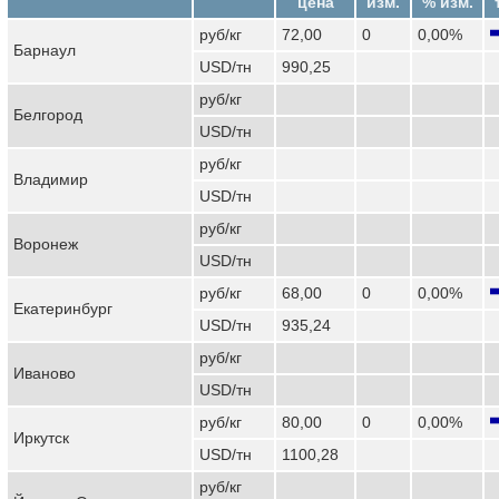
цена
изм.
% изм.
руб/кг
72,00
0
0,00%
Барнаул
USD/тн
990,25
руб/кг
Белгород
USD/тн
руб/кг
Владимир
USD/тн
руб/кг
Воронеж
USD/тн
руб/кг
68,00
0
0,00%
Екатеринбург
USD/тн
935,24
руб/кг
Иваново
USD/тн
руб/кг
80,00
0
0,00%
Иркутск
USD/тн
1100,28
руб/кг