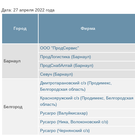
Дата: 27 апреля 2022 года
Город
Фирма
ООО "ПродСервис"
ПродЛогистика (Барнаул)
Барнаул
ПродСнабАлтай (Барнаул)
Севуч (Барнаул)
Дмитротарановский с/з (Продимекс,
Белгородская область)
Краснояружский с/з (Продимекс, Белгородская
область)
Белгород
Русагро (Валуйкисахар)
Русагро (Ника, Волоконовский с/з)
Русагро (Чернянский с/з)