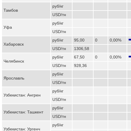
руб/кг
Тамбов
USD/тн
руб/кг
Уфа
USD/тн
руб/кг
95,00
0
0,00%
Хабаровск
USD/тн
1306,58
руб/кг
67,50
0
0,00%
Челябинск
USD/тн
928,36
руб/кг
Ярославль
USD/тн
руб/кг
Узбекистан: Ангрен
USD/тн
руб/кг
Узбекистан: Ташкент
USD/тн
руб/кг
Узбекистан: Ургенч