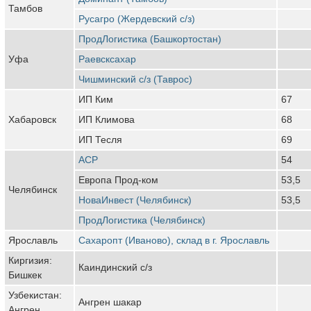
Тамбов
Русагро (Жердевский с/з)
ПродЛогистика (Башкортостан)
Уфа
Раевсксахар
Чишминский с/з (Таврос)
ИП Ким
67
Хабаровск
ИП Климова
68
ИП Тесля
69
АСР
54
Европа Прод-ком
53,5
Челябинск
НоваИнвест (Челябинск)
53,5
ПродЛогистика (Челябинск)
Ярославль
Сахаропт (Иваново), склад в г. Ярославль
Киргизия:
Каиндинский с/з
Бишкек
Узбекистан:
Ангрен шакар
Ангрен