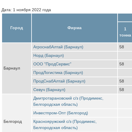
Дата: 1 ноября 2022 года
Город
Фирма
1
тонна
АгроснабАлтай (Барнаул)
58
Норд (Барнаул)
ООО "ПродСервис"
58
Барнаул
ПродЛогистика (Барнаул)
ПродСнабАлтай (Барнаул)
58
Севуч (Барнаул)
58
Дмитротарановский с/з (Продимекс,
Белгородская область)
Инвестпром-Опт (Белгород)
Белгород
Краснояружский с/з (Продимекс,
Белгородская область)