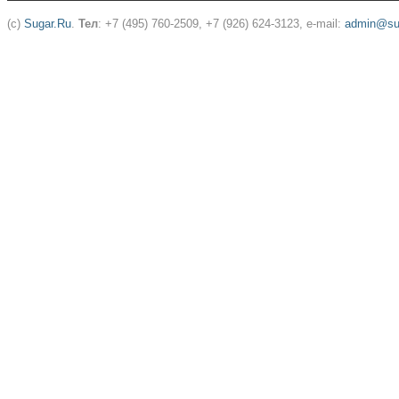
(c)
Sugar.Ru
.
Тел
: +7 (495) 760-2509, +7 (926) 624-3123, e-mail:
admin@sug