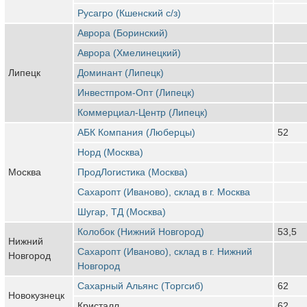
Русагро (Кшенский с/з)
Аврора (Боринский)
Аврора (Хмелинецкий)
Липецк
Доминант (Липецк)
Инвестпром-Опт (Липецк)
Коммерциал-Центр (Липецк)
АБК Компания (Люберцы)
52
Норд (Москва)
Москва
ПродЛогистика (Москва)
Сахаропт (Иваново), склад в г. Москва
Шугар, ТД (Москва)
Колобок (Нижний Новгород)
53,5
Нижний
Сахаропт (Иваново), склад в г. Нижний
Новгород
Новгород
Сахарный Альянс (Торгсиб)
62
Новокузнецк
Кристалл
62