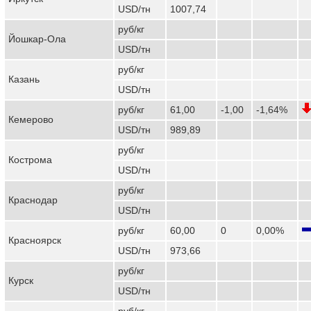
USD/тн
1007,74
руб/кг
Йошкар-Ола
USD/тн
руб/кг
Казань
USD/тн
руб/кг
61,00
-1,00
-1,64%
Кемерово
USD/тн
989,89
руб/кг
Кострома
USD/тн
руб/кг
Краснодар
USD/тн
руб/кг
60,00
0
0,00%
Красноярск
USD/тн
973,66
руб/кг
Курск
USD/тн
руб/кг