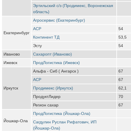
Эртильский с/з (Продимекс, Воронежская
область)
Агросервис (Екатеринбург)
АСР
54
Екатеринбург
Континент ТД
53,5
Эсту
54
Иваново
Сахаропт (Иваново)
Ижевск
ПродЛогистика (Ижевск)
Альфа - Сиб ( Ангарск )
67
АСР
67
Иркутск
Продимекс (Иркутск)
62,1
ПродуктЛидер
70
Регион сахар
67
ПродЛогистика (Йошкар-Ола)
Йошкар-Ола
Сагдулин Руслан Рифатович, ИП
(Йошкар-Ола)