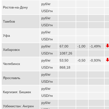
руб/кг
Ростов-на-Дону
USD/тн
руб/кг
Тамбов
USD/тн
руб/кг
Уфа
USD/тн
руб/кг
67,00
-1,00
-1,49%
Хабаровск
USD/тн
1087,26
руб/кг
53,50
-0,50
-0,93%
Челябинск
USD/тн
868,18
руб/кг
Ярославль
USD/тн
руб/кг
Киргизия: Бишкек
USD/тн
руб/кг
Узбекистан: Ангрен