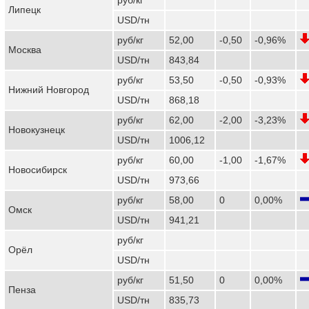
Липецк
USD/тн
руб/кг
52,00
-0,50
-0,96%
Москва
USD/тн
843,84
руб/кг
53,50
-0,50
-0,93%
Нижний Новгород
USD/тн
868,18
руб/кг
62,00
-2,00
-3,23%
Новокузнецк
USD/тн
1006,12
руб/кг
60,00
-1,00
-1,67%
Новосибирск
USD/тн
973,66
руб/кг
58,00
0
0,00%
Омск
USD/тн
941,21
руб/кг
Орёл
USD/тн
руб/кг
51,50
0
0,00%
Пенза
USD/тн
835,73