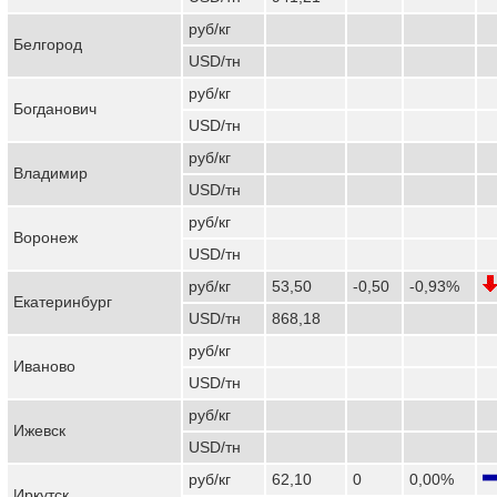
руб/кг
Белгород
USD/тн
руб/кг
Богданович
USD/тн
руб/кг
Владимир
USD/тн
руб/кг
Воронеж
USD/тн
руб/кг
53,50
-0,50
-0,93%
Екатеринбург
USD/тн
868,18
руб/кг
Иваново
USD/тн
руб/кг
Ижевск
USD/тн
руб/кг
62,10
0
0,00%
Иркутск