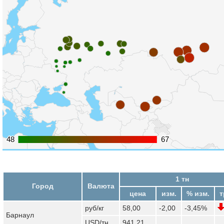
48
48
67
67
1 тн
Город
Валюта
цена
изм.
% изм.
т
руб/кг
58,00
-2,00
-3,45%
Барнаул
USD/тн
941,21