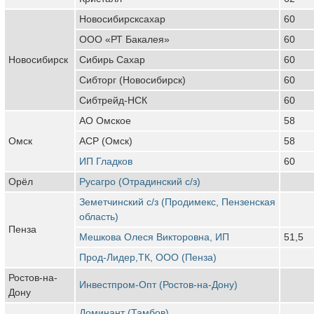
Новосибирсксахар
60
ООО «РТ Бакалея»
60
Новосибирск
Сибирь Сахар
60
Сибторг (Новосибирск)
60
Сибтрейд-НСК
60
АО Омское
58
Омск
АСР (Омск)
58
ИП Гладков
60
Орёл
Русагро (Отрадинский с/з)
Земетчинский с/з (Продимекс, Пензенская
область)
Пенза
Мешкова Олеся Викторовна, ИП
51,5
Прод-Лидер,ТК, ООО (Пенза)
Ростов-на-
Инвестпром-Опт (Ростов-на-Дону)
Дону
Доминант (Тамбов)