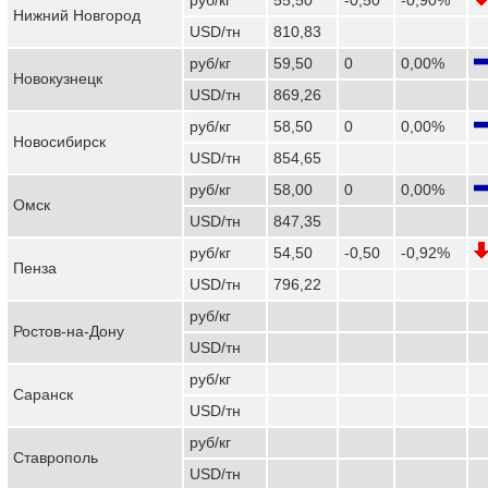
Нижний Новгород
USD/тн
810,83
руб/кг
59,50
0
0,00%
Новокузнецк
USD/тн
869,26
руб/кг
58,50
0
0,00%
Новосибирск
USD/тн
854,65
руб/кг
58,00
0
0,00%
Омск
USD/тн
847,35
руб/кг
54,50
-0,50
-0,92%
Пенза
USD/тн
796,22
руб/кг
Ростов-на-Дону
USD/тн
руб/кг
Саранск
USD/тн
руб/кг
Ставрополь
USD/тн