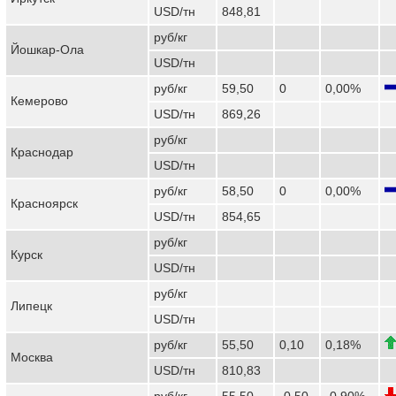
USD/тн
848,81
руб/кг
Йошкар-Ола
USD/тн
руб/кг
59,50
0
0,00%
Кемерово
USD/тн
869,26
руб/кг
Краснодар
USD/тн
руб/кг
58,50
0
0,00%
Красноярск
USD/тн
854,65
руб/кг
Курск
USD/тн
руб/кг
Липецк
USD/тн
руб/кг
55,50
0,10
0,18%
Москва
USD/тн
810,83
руб/кг
55,50
-0,50
-0,90%