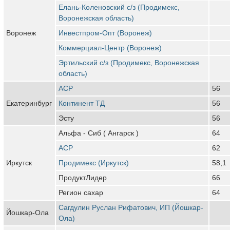
Елань-Коленовский с/з (Продимекс,
Воронежская область)
Воронеж
Инвестпром-Опт (Воронеж)
Коммерциал-Центр (Воронеж)
Эртильский с/з (Продимекс, Воронежская
область)
АСР
56
Екатеринбург
Континент ТД
56
Эсту
56
Альфа - Сиб ( Ангарск )
64
АСР
62
Иркутск
Продимекс (Иркутск)
58,1
ПродуктЛидер
66
Регион сахар
64
Сагдулин Руслан Рифатович, ИП (Йошкар-
Йошкар-Ола
Ола)