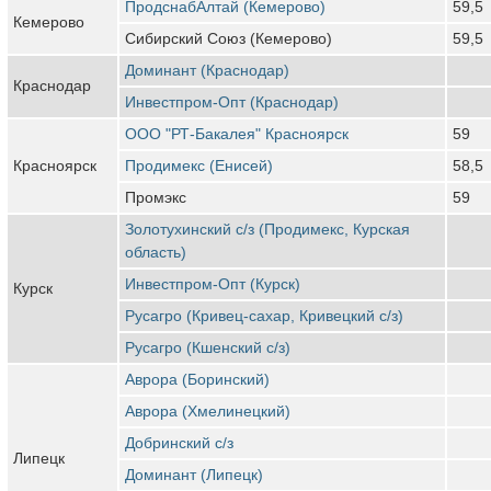
ПродснабАлтай (Кемерово)
59,5
Кемерово
Сибирский Союз (Кемерово)
59,5
Доминант (Краснодар)
Краснодар
Инвестпром-Опт (Краснодар)
ООО "РТ-Бакалея" Красноярск
59
Красноярск
Продимекс (Енисей)
58,5
Промэкс
59
Золотухинский с/з (Продимекс, Курская
область)
Инвестпром-Опт (Курск)
Курск
Русагро (Кривец-сахар, Кривецкий с/з)
Русагро (Кшенский с/з)
Аврора (Боринский)
Аврора (Хмелинецкий)
Добринский с/з
Липецк
Доминант (Липецк)