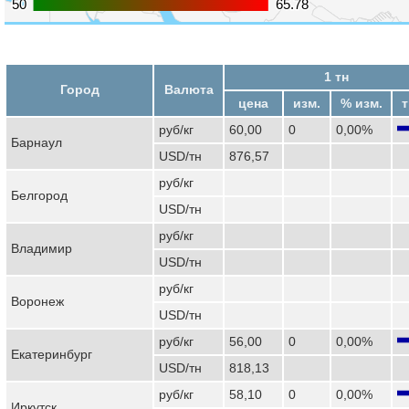
50
50
65.78
65.78
1 тн
Город
Валюта
цена
изм.
% изм.
т
руб/кг
60,00
0
0,00%
Барнаул
USD/тн
876,57
руб/кг
Белгород
USD/тн
руб/кг
Владимир
USD/тн
руб/кг
Воронеж
USD/тн
руб/кг
56,00
0
0,00%
Екатеринбург
USD/тн
818,13
руб/кг
58,10
0
0,00%
Иркутск