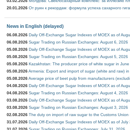
03.02.2026
Молдова: Свеклосахарный комплекс: за иллюзию пл
20.01.2026
От руин к рекордам: формула успеха сахарного гиг
News in English (delayed)
06.08.2026
Daily Off-Exchange Sugar Indexes of MOEX as of Augu
06.08.2026
Sugar Trading on Russian Exchanges: August 6, 2026
05.08.2026
Daily Off-Exchange Sugar Indexes of MOEX as of Augu
05.08.2026
Sugar Trading on Russian Exchanges: August 5, 2026
05.08.2026
Kazakhstan: The producer price of white sugar in Jun
05.08.2026
Armenia: Export and import of sugar (white and raw) i
05.08.2026
Average price of beet pulp from manufacturers (exclud
04.08.2026
Daily Off-Exchange Sugar Indexes of MOEX as of Augu
04.08.2026
Sugar Trading on Russian Exchanges: August 4, 2026
03.08.2026
Daily Off-Exchange Sugar Indexes of MOEX as of Augu
03.08.2026
Sugar Trading on Russian Exchanges: August 3, 2026
02.08.2026
The duty on import of raw sugar to the Customs Union
31.07.2026
Daily Off-Exchange Sugar Indexes of MOEX as of July
31.07.2026
Sugar Trading on Russian Exchanges: July 31, 2026