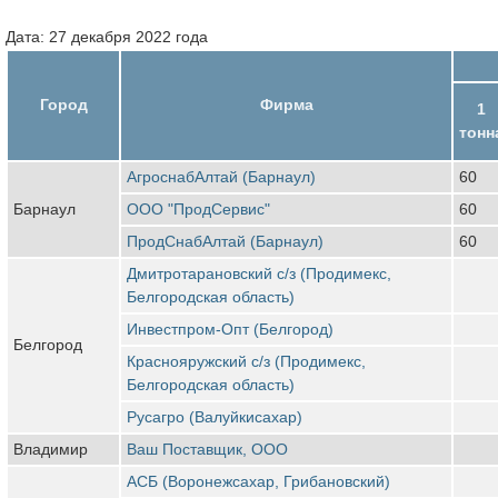
Дата: 27 декабря 2022 года
Город
Фирма
1
тонн
АгроснабАлтай (Барнаул)
60
Барнаул
ООО "ПродСервис"
60
ПродСнабАлтай (Барнаул)
60
Дмитротарановский с/з (Продимекс,
Белгородская область)
Инвестпром-Опт (Белгород)
Белгород
Краснояружский с/з (Продимекс,
Белгородская область)
Русагро (Валуйкисахар)
Владимир
Ваш Поставщик, ООО
АСБ (Воронежсахар, Грибановский)