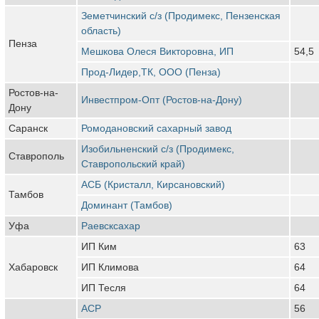
Земетчинский с/з (Продимекс, Пензенская
область)
Пенза
Мешкова Олеся Викторовна, ИП
54,5
Прод-Лидер,ТК, ООО (Пенза)
Ростов-на-
Инвестпром-Опт (Ростов-на-Дону)
Дону
Саранск
Ромодановский сахарный завод
Изобильненский с/з (Продимекс,
Ставрополь
Ставропольский край)
АСБ (Кристалл, Кирсановский)
Тамбов
Доминант (Тамбов)
Уфа
Раевсксахар
ИП Ким
63
Хабаровск
ИП Климова
64
ИП Тесля
64
АСР
56