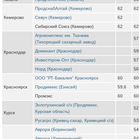
ПродснабАлтай (Кемерово)
62
62
Кемерово
Севуч (Кемерово)
62
Сибирский Союз (Кемерово)
62
62
Агрокомплекс им. Ткачева
57
(Тихорецкий сахарный завод)
Доминант (Краснодар)
59
Краснодар
Инвестпром-Опт (Краснодар)
57
Норд (Краснодар)
56
ООО "РТ-Бакалея" Красноярск
60
60
Красноярск
Продимекс (Енисей)
59,6
59
Промэкс
60
60
Золотухинский с/з (Продимекс,
52
Курская область)
Курск
Русагро (Кривец-сахар, Кривецкий с/з)
53
Аврора (Боринский)
54
Аврора (Хмелинецкий)
54