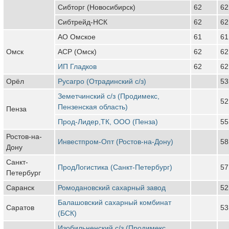
Сибторг (Новосибирск)
62
62
Сибтрейд-НСК
62
62
АО Омское
61
61
Омск
АСР (Омск)
62
62
ИП Гладков
62
62
Орёл
Русагро (Отрадинский с/з)
53
Земетчинский с/з (Продимекс,
52
Пензенская область)
Пенза
Прод-Лидер,ТК, ООО (Пенза)
55
Ростов-на-
Инвестпром-Опт (Ростов-на-Дону)
58
Дону
Санкт-
ПродЛогистика (Санкт-Петербург)
57
Петербург
Саранск
Ромодановский сахарный завод
52
Балашовский сахарный комбинат
Саратов
53
(БСК)
Изобильненский с/з (Продимекс,