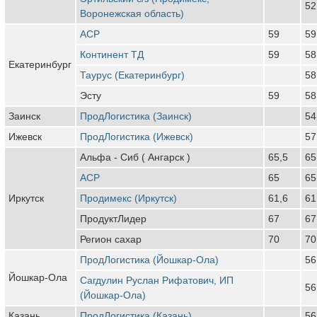
52
Воронежская область)
АСР
59
59
Континент ТД
59
58
Екатеринбург
Таурус (Екатеринбург)
58
Эсту
59
58
Заинск
ПродЛогистика (Заинск)
54
Ижевск
ПродЛогистика (Ижевск)
57
Альфа - Сиб ( Ангарск )
65,5
65
АСР
65
65
Иркутск
Продимекс (Иркутск)
61,6
61
ПродуктЛидер
67
67
Регион сахар
70
70
ПродЛогистика (Йошкар-Ола)
56
Йошкар-Ола
Сагдулин Руслан Рифатович, ИП
56
(Йошкар-Ола)
Казань
ПродЛогистика (Казань)
56