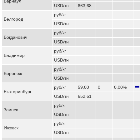
Барнаул
USD/тн
663,68
руб/кг
Белгород
USD/тн
руб/кг
Богданович
USD/тн
руб/кг
Владимир
USD/тн
руб/кг
Воронеж
USD/тн
руб/кг
59,00
0
0,00%
Екатеринбург
USD/тн
652,61
руб/кг
Заинск
USD/тн
руб/кг
Ижевск
USD/тн