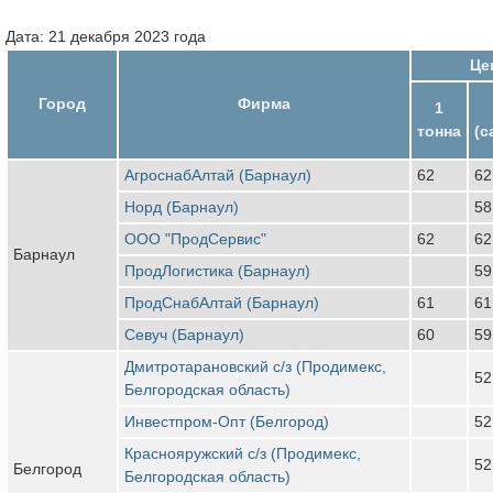
Дата: 21 декабря 2023 года
Це
Город
Фирма
1
тонна
(с
АгроснабАлтай (Барнаул)
62
62
Норд (Барнаул)
58
ООО "ПродСервис"
62
62
Барнаул
ПродЛогистика (Барнаул)
59
ПродСнабАлтай (Барнаул)
61
61
Севуч (Барнаул)
60
59
Дмитротарановский с/з (Продимекс,
52
Белгородская область)
Инвестпром-Опт (Белгород)
52
Краснояружский с/з (Продимекс,
52
Белгород
Белгородская область)