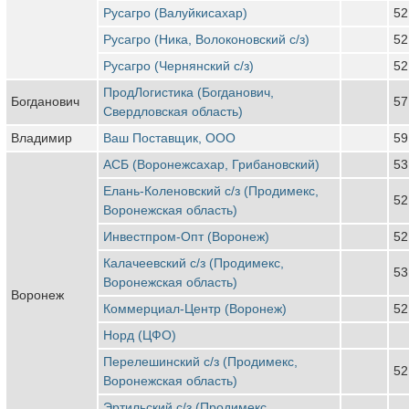
Русагро (Валуйкисахар)
52
Русагро (Ника, Волоконовский с/з)
52
Русагро (Чернянский с/з)
52
ПродЛогистика (Богданович,
Богданович
57
Свердловская область)
Владимир
Ваш Поставщик, ООО
59
АСБ (Воронежсахар, Грибановский)
53
Елань-Коленовский с/з (Продимекс,
52
Воронежская область)
Инвестпром-Опт (Воронеж)
52
Калачеевский с/з (Продимекс,
53
Воронежская область)
Воронеж
Коммерциал-Центр (Воронеж)
52
Норд (ЦФО)
Перелешинский с/з (Продимекс,
52
Воронежская область)
Эртильский с/з (Продимекс,