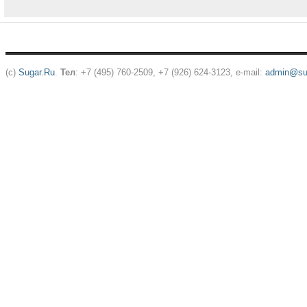
(c)
Sugar.Ru
.
Тел
: +7 (495) 760-2509, +7 (926) 624-3123, e-mail:
admin@sug