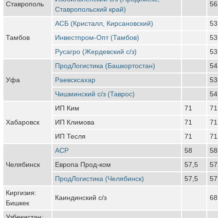
Ставрополь
56
Ставропольский край)
АСБ (Кристалл, Кирсановский)
53
Тамбов
Инвестпром-Опт (Тамбов)
53
Русагро (Жердевский с/з)
53
ПродЛогистика (Башкортостан)
54
Уфа
Раевсксахар
53
Чишминский с/з (Таврос)
54
ИП Ким
71
71
Хабаровск
ИП Климова
71
71
ИП Тесля
71
71
АСР
58
58
Челябинск
Европа Прод-ком
57,5
57
ПродЛогистика (Челябинск)
57,5
57
Киргизия:
Каиндинский с/з
68
Бишкек
Узбекистан: