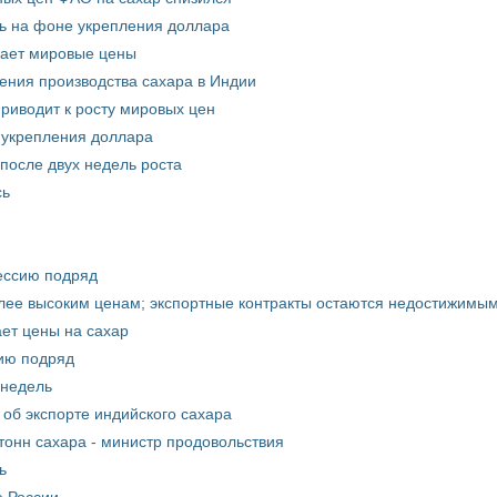
ь на фоне укрепления доллара
жает мировые цены
ения производства сахара в Индии
риводит к росту мировых цен
 укрепления доллара
после двух недель роста
сь
ессию подряд
олее высоким ценам; экспортные контракты остаются недостижимы
ет цены на сахар
сию подряд
 недель
 об экспорте индийского сахара
тонн сахара - министр продовольствия
ь
е России