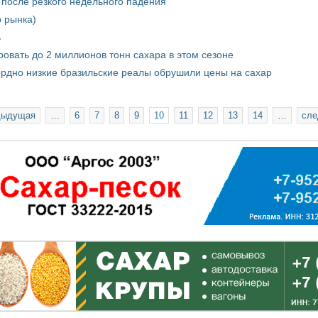
после резкого недельного падения
р рынка)
ь
овать до 2 миллионов тонн сахара в этом сезоне
кордно низкие бразильские реалы обрушили цены на сахар
дыдущая
…
6
7
8
9
10
11
12
13
14
…
сле