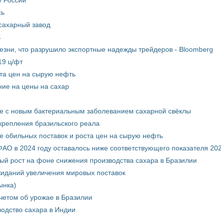
сь
сахарный завод
ь
лезни, что разрушило экспортные надежды трейдеров - Bloomberg
19 ц/фт
та цен на сырую нефть
ние на цены на сахар
бе с новым бактериальным заболеванием сахарной свёклы
крепления бразильского реала
 обильных поставок и роста цен на сырую нефть
АО в 2024 году оставалось ниже соответствующего показателя 202
ый рост на фоне снижения производства сахара в Бразилии
жиданий увеличения мировых поставок
ынка)
четом об урожае в Бразилии
одство сахара в Индии