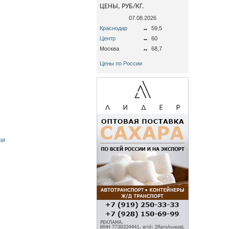
ЦЕНЫ, РУБ/КГ.
07.08.2026
Краснодар
↔
59,5
Центр
↔
60
Москва
↔
68,7
Цены по России
ми