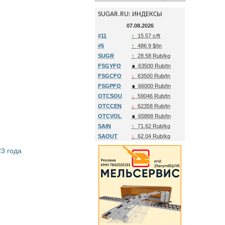
SUGAR.RU: ИНДЕКСЫ
07.08.2026
#11
↑
15.57 c/ft
#5
↑
486.9 $/tn
SUGR
↑
28.58 Rub/kg
FSGYFO
∎
63500 Rub/tn
FSGCFO
↓
63500 Rub/tn
FSGPFO
∎
66000 Rub/tn
OTCSOU
↓
59046 Rub/tn
OTCCEN
↓
62358 Rub/tn
OTCVOL
∎
65868 Rub/tn
SAIN
↑
71.62 Rub/kg
SAOUT
↓
62.04 Rub/kg
3 года