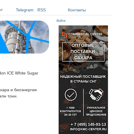
ы
Telegram
RSS
Контакты
Войти
don ICE White Sugar
хара и биоэнергии
млн тонн.