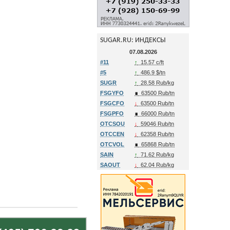
SUGAR.RU: ИНДЕКСЫ
07.08.2026
#11
↑
15.57 c/ft
#5
↑
486.9 $/tn
SUGR
↑
28.58 Rub/kg
FSGYFO
∎
63500 Rub/tn
FSGCFO
↓
63500 Rub/tn
FSGPFO
∎
66000 Rub/tn
OTCSOU
↓
59046 Rub/tn
OTCCEN
↓
62358 Rub/tn
OTCVOL
∎
65868 Rub/tn
SAIN
↑
71.62 Rub/kg
SAOUT
↓
62.04 Rub/kg