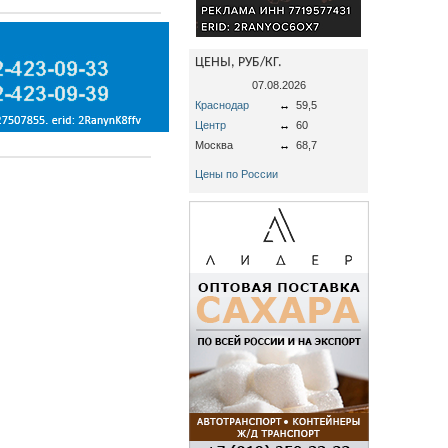
ЦЕНЫ, РУБ/КГ.
07.08.2026
Краснодар
↔
59,5
Центр
↔
60
Москва
↔
68,7
Цены по России