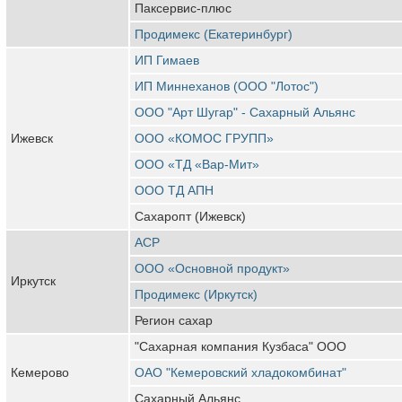
Паксервис-плюс
Продимекс (Екатеринбург)
ИП Гимаев
ИП Миннеханов (ООО "Лотос")
ООО "Арт Шугар" - Сахарный Альянс
Ижевск
ООО «КОМОС ГРУПП»
ООО «ТД «Вар-Мит»
ООО ТД АПН
Сахаропт (Ижевск)
АСР
ООО «Основной продукт»
Иркутск
Продимекс (Иркутск)
Регион сахар
"Сахарная компания Кузбаса" ООО
Кемерово
ОАО "Кемеровский хладокомбинат"
Сахарный Альянс