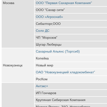
Москва
ООО "Первая Сахарная Компания"
ООО "Сахар сити"
ООО «Агроснаб»
Сибалторг,ООО
Соло ДС
ЧП "Морозов"
Шугар Люберцы
Сахарный Альянс (Торгсиб)
Копейка
Новокузнецк
Новый мир
ОАО “Новокузнецкий хладокомбинат”
РосКом
Антэкс+
ИП Гончаров
Крупяная Сибирская Компания
Маркет-Регион, ЗАО, Новосибирск