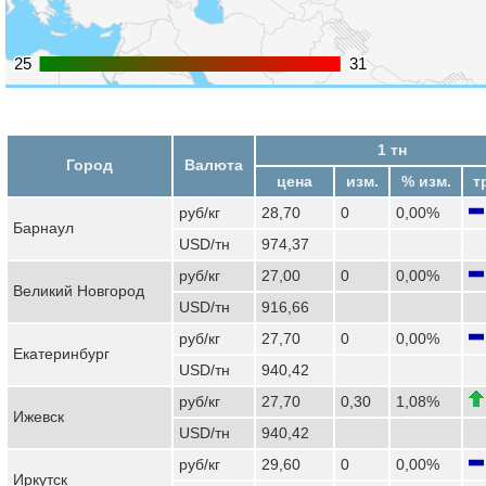
25
25
31
31
1 тн
Город
Валюта
цена
изм.
% изм.
т
руб/кг
28,70
0
0,00%
Барнаул
USD/тн
974,37
руб/кг
27,00
0
0,00%
Великий Новгород
USD/тн
916,66
руб/кг
27,70
0
0,00%
Екатеринбург
USD/тн
940,42
руб/кг
27,70
0,30
1,08%
Ижевск
USD/тн
940,42
руб/кг
29,60
0
0,00%
Иркутск