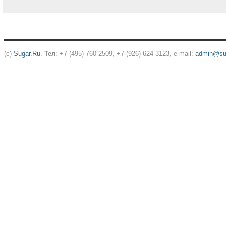
(c)
Sugar.Ru
.
Тел
: +7 (495) 760-2509, +7 (926) 624-3123, e-mail:
admin@sug