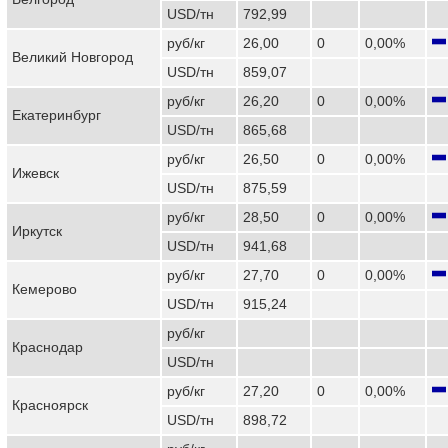
USD/тн
792,99
руб/кг
26,00
0
0,00%
Великий Новгород
USD/тн
859,07
руб/кг
26,20
0
0,00%
Екатеринбург
USD/тн
865,68
руб/кг
26,50
0
0,00%
Ижевск
USD/тн
875,59
руб/кг
28,50
0
0,00%
Иркутск
USD/тн
941,68
руб/кг
27,70
0
0,00%
Кемерово
USD/тн
915,24
руб/кг
Краснодар
USD/тн
руб/кг
27,20
0
0,00%
Красноярск
USD/тн
898,72