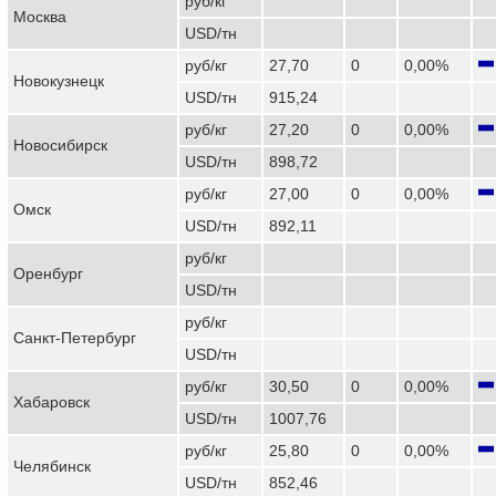
руб/кг
Москва
USD/тн
руб/кг
27,70
0
0,00%
Новокузнецк
USD/тн
915,24
руб/кг
27,20
0
0,00%
Новосибирск
USD/тн
898,72
руб/кг
27,00
0
0,00%
Омск
USD/тн
892,11
руб/кг
Оренбург
USD/тн
руб/кг
Санкт-Петербург
USD/тн
руб/кг
30,50
0
0,00%
Хабаровск
USD/тн
1007,76
руб/кг
25,80
0
0,00%
Челябинск
USD/тн
852,46