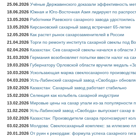
25.06.2026
Учёные Державинского доказали эффективность ме
18.06.2026
Южная и Юго-Восточная Азия лидируют по распрост
13.05.2026
Работники Раевского сахарного завода удостоились
13.05.2026
Кирсановский сахарный завод встречает 65-летие
12.05.2026
Как растет рынок сахарозаменителей в России
21.04.2026
Торги по ремонту института сахарной свеклы под В
02.04.2026
Казахстан: Сев сахарной свеклы начался в области 
31.03.2026
Германия возобновляет попытки ввести налог на сах
19.03.2026
Губернатору Орловской области вручили медаль «За
10.03.2026
Ускользающая маржа свеклосахарного производства
04.03.2026
Усть-Лабинский сахарный завод «Свобода» обновля
19.02.2026
Казахстан: Сахарный завод работает стабильно
15.02.2026
Селекция как колыбель сахарной индустрии
13.02.2026
Мировые цены на сахар упали из-за популярности 
11.02.2026
Усть-Лабинский завод «Свобода» выпускает сахар в 
10.02.2026
Казахстан: Производители сахара прогнозируют кол
03.02.2026
Молдова: Свеклосахарный комплекс: за иллюзию пл
20.01.2026
От руин к рекордам: формула успеха сахарного гиг