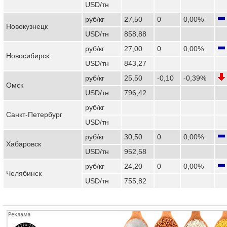
USD/тн
руб/кг
27,50
0
0,00%
Новокузнецк
USD/тн
858,88
руб/кг
27,00
0
0,00%
Новосибирск
USD/тн
843,27
руб/кг
25,50
-0,10
-0,39%
Омск
USD/тн
796,42
руб/кг
Санкт-Петербург
USD/тн
руб/кг
30,50
0
0,00%
Хабаровск
USD/тн
952,58
руб/кг
24,20
0
0,00%
Челябинск
USD/тн
755,82