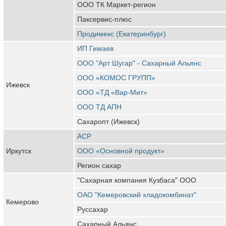
ООО ТК Маркет-регион
Паксервис-плюс
Продимекс (Екатеринбург)
ИП Гимаев
ООО "Арт Шугар" - Сахарный Альянс
ООО «КОМОС ГРУПП»
Ижевск
ООО «ТД «Вар-Мит»
ООО ТД АПН
Сахаропт (Ижевск)
АСР
Иркутск
ООО «Основной продукт»
Регион сахар
"Сахарная компания Кузбаса" ООО
ОАО "Кемеровский хладокомбинат"
Кемерово
Руссахар
Сахарный Альянс