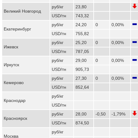
руб/кг
23,80
Великий Новгород
USD/тн
743,32
руб/кг
24,20
0
0,00%
Екатеринбург
USD/тн
755,82
руб/кг
25,20
0
0,00%
Ижевск
USD/тн
787,05
руб/кг
29,00
0
0,00%
Иркутск
USD/тн
905,73
руб/кг
27,30
0
0,00%
Кемерово
USD/тн
852,64
руб/кг
Краснодар
USD/тн
руб/кг
28,00
-0,50
-1,79%
Красноярск
USD/тн
874,50
руб/кг
Москва