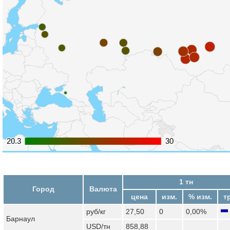
20.3
20.3
30
30
1 тн
Город
Валюта
цена
изм.
% изм.
т
руб/кг
27,50
0
0,00%
Барнаул
USD/тн
858,88