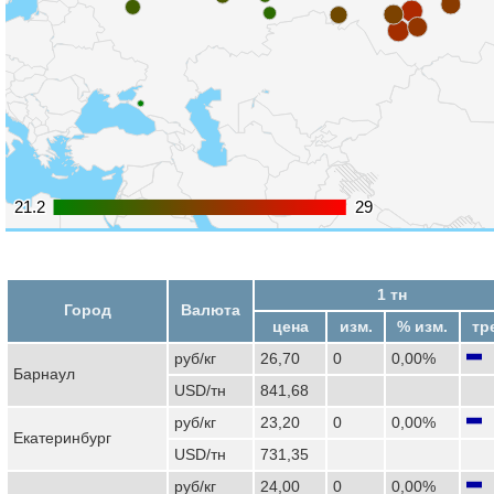
21.2
21.2
29
29
1 тн
Город
Валюта
цена
изм.
% изм.
тр
руб/кг
26,70
0
0,00%
Барнаул
USD/тн
841,68
руб/кг
23,20
0
0,00%
Екатеринбург
USD/тн
731,35
руб/кг
24,00
0
0,00%