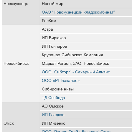
Новокузнецк
Новый мир
ОАО “Новокузнецкий хладокомбинат”
РосКом
Астра
ИП Бирюков
ИП Гончаров
Крупяная Сибирская Компания
Новосибирск
Маркет-Регион, ЗАО, Новосибирск
ООО "Сибторг" - Сахарный Альянс
ООО «РТ Бакалея»
Сибирские нивы
ТД Свобода
АО Омское
ИП Гладков
Омск
ИП Мизенко
ООО "Регион Трейд Бакалея" Омск