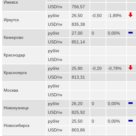
Ижевск
USD/тн
756,57
руб/кг
26,50
-0,50
-1,89%
Иркутск
USD/тн
835,38
руб/кг
27,00
0
0,00%
Кемерово
USD/тн
851,14
руб/кг
Краснодар
USD/тн
руб/кг
25,80
-0,20
-0,78%
Красноярск
USD/тн
813,31
руб/кг
Москва
USD/тн
руб/кг
26,20
0
0,00%
Новокузнецк
USD/тн
825,92
руб/кг
25,50
0
0,00%
Новосибирск
USD/тн
803,86