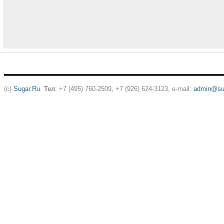
(c)
Sugar.Ru
.
Тел
: +7 (495) 760-2509, +7 (926) 624-3123, e-mail:
admin@sug