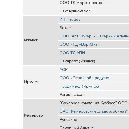
ООО ТК Маркет-регион
Паксервис-плюс
ИП Гимаев
Лотос
ООО "Арт Шугар" - Сахарный Альян
Ижевск
ООО «ТД «Вар-Мит»
ООО ТД АПН
Сахаропт (Ижевск)
АСР
ООО «Основной продукт»
Иркутск
Продимекс (Иркутск)
Регион сахар
"Сахарная компания Кузбаса" ООО
ОАО "Кемеровский хладокомбинат"
Кемерово
Руссахар
Сахарный Альянс