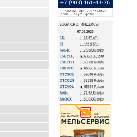
SUGAR.RU: ИНДЕКСЫ
07.08.2026
#11
↑
15.57 c/ft
#5
↑
486.9 $/tn
SUGR
↑
28.58 Rub/kg
FSGYFO
∎
63500 Rub/tn
FSGCFO
↓
63500 Rub/tn
FSGPFO
∎
66000 Rub/tn
OTCSOU
↓
59046 Rub/tn
OTCCEN
↓
62358 Rub/tn
OTCVOL
∎
65868 Rub/tn
SAIN
↑
71.62 Rub/kg
SAOUT
↓
62.04 Rub/kg