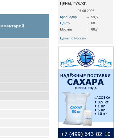
ЦЕНЫ, РУБ/КГ.
07.08.2026
Краснодар
↔
59,5
Центр
↔
60
мментарий
Москва
↔
68,7
Цены по России