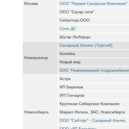
Москва
ООО "Первая Сахарная Компания"
ООО "Сахар сити"
Сибалторг,ООО
Соло ДС
Шугар Люберцы
Сахарный Альянс (Торгсиб)
Копейка
Новокузнецк
Новый мир
ОАО “Новокузнецкий хладокомбинат
Астра
ИП Бирюков
ИП Гончаров
Крупяная Сибирская Компания
Новосибирск
Маркет-Регион, ЗАО, Новосибирск
ООО "Сибторг" - Сахарный Альянс
ООО «РТ Бакалея»