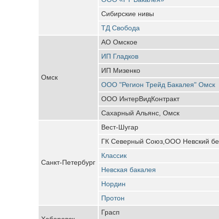
Сибирские нивы
ТД Свобода
АО Омское
ИП Гладков
ИП Мизенко
Омск
ООО "Регион Трейд Бакалея" Омск
ООО ИнтерВидКонтракт
Сахарный Альянс, Омск
Вест-Шугар
ГК Северный Союз,ООО Невский бер
Классик
Санкт-Петербург
Невская бакалея
Нордин
Протон
Грасп
Хабаровск