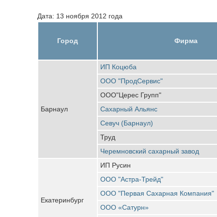
Дата: 13 ноября 2012 года
Город
Фирма
ИП Коцюба
ООО "ПродСервис"
ООО"Церес Групп"
Барнаул
Сахарный Альянс
Севуч (Барнаул)
Труд
Черемновский сахарный завод
ИП Русин
ООО "Астра-Трейд"
ООО "Первая Сахарная Компания"
Екатеринбург
ООО «Сатурн»