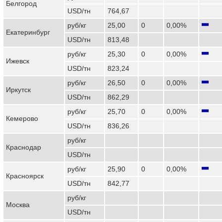
Белгород
USD/тн
764,67
руб/кг
25,00
0
0,00%
Екатеринбург
USD/тн
813,48
руб/кг
25,30
0
0,00%
Ижевск
USD/тн
823,24
руб/кг
26,50
0
0,00%
Иркутск
USD/тн
862,29
руб/кг
25,70
0
0,00%
Кемерово
USD/тн
836,26
руб/кг
Краснодар
USD/тн
руб/кг
25,90
0
0,00%
Красноярск
USD/тн
842,77
руб/кг
Москва
USD/тн