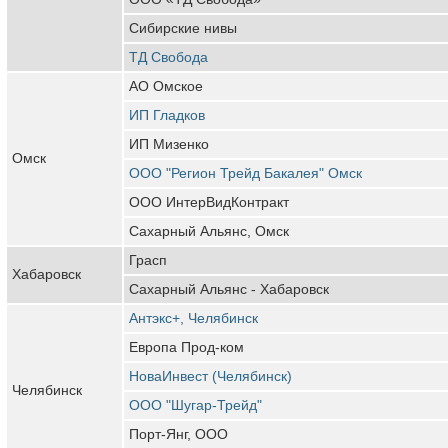
Сибирские нивы
ТД Свобода
АО Омское
ИП Гладков
ИП Мизенко
Омск
ООО "Регион Трейд Бакалея" Омск
ООО ИнтерВидКонтракт
Сахарный Альянс, Омск
Грасп
Хабаровск
Сахарный Альянс - Хабаровск
Антэкс+, Челябинск
Европа Прод-ком
НоваИнвест (Челябинск)
Челябинск
ООО "Шугар-Трейд"
Порт-Янг, ООО