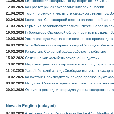
13.05.2026
Кирсановский сахарный завод встречает 65-летие
12.05.2026
Как растет рынок сахарозаменителей в России
21.04.2026
Торги по ремонту института сахарной свеклы под В
02.04.2026
Казахстан: Сев сахарной свеклы начался в области 
31.03.2026
Германия возобновляет попытки ввести налог на сах
19.03.2026
Губернатору Орловской области вручили медаль «За
10.03.2026
Ускользающая маржа свеклосахарного производства
04.03.2026
Усть-Лабинский сахарный завод «Свобода» обновля
19.02.2026
Казахстан: Сахарный завод работает стабильно
15.02.2026
Селекция как колыбель сахарной индустрии
13.02.2026
Мировые цены на сахар упали из-за популярности 
11.02.2026
Усть-Лабинский завод «Свобода» выпускает сахар в 
10.02.2026
Казахстан: Производители сахара прогнозируют кол
03.02.2026
Молдова: Свеклосахарный комплекс: за иллюзию пл
20.01.2026
От руин к рекордам: формула успеха сахарного гиг
News in English (delayed)
07.08.2026
Azerbaijan: Sugar Production in the First Six Months o