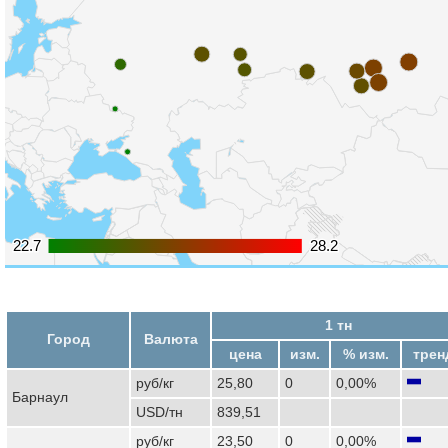
22.7
22.7
28.2
28.2
1 тн
Город
Валюта
цена
изм.
% изм.
трен
руб/кг
25,80
0
0,00%
Барнаул
USD/тн
839,51
руб/кг
23,50
0
0,00%