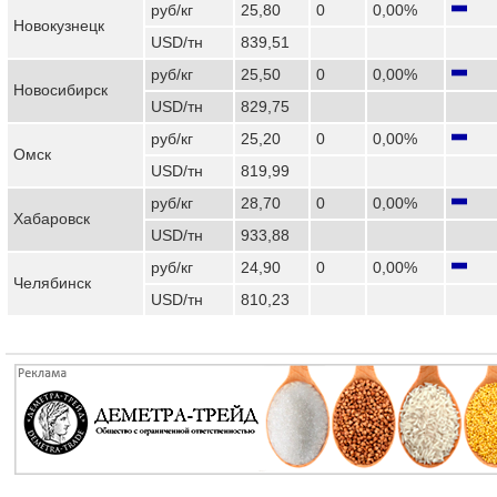
руб/кг
25,80
0
0,00%
Новокузнецк
USD/тн
839,51
руб/кг
25,50
0
0,00%
Новосибирск
USD/тн
829,75
руб/кг
25,20
0
0,00%
Омск
USD/тн
819,99
руб/кг
28,70
0
0,00%
Хабаровск
USD/тн
933,88
руб/кг
24,90
0
0,00%
Челябинск
USD/тн
810,23