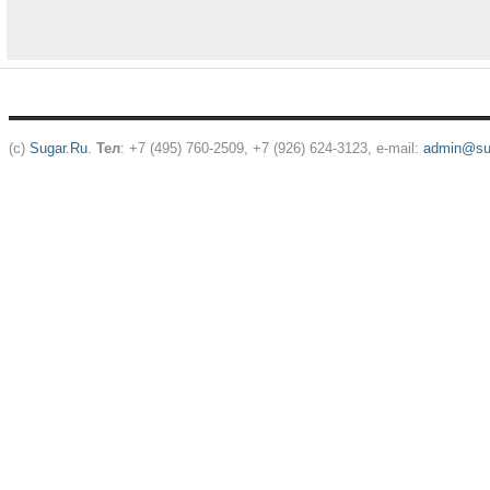
(c)
Sugar.Ru
.
Тел
: +7 (495) 760-2509, +7 (926) 624-3123, e-mail:
admin@sug