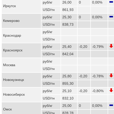
руб/кг
26,00
0
0,00%
Иркутск
USD/тн
861,93
руб/кг
25,30
0
0,00%
Кемерово
USD/тн
838,73
руб/кг
Краснодар
USD/тн
руб/кг
25,40
-0,20
-0,79%
Красноярск
USD/тн
842,04
руб/кг
Москва
USD/тн
руб/кг
25,80
-0,20
-0,78%
Новокузнецк
USD/тн
855,30
руб/кг
25,10
-0,20
-0,80%
Новосибирск
USD/тн
832,10
руб/кг
25,00
0
0,00%
Омск
USD/тн
828,78