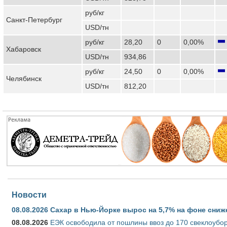
руб/кг
Санкт-Петербург
USD/тн
руб/кг
28,20
0
0,00%
Хабаровск
USD/тн
934,86
руб/кг
24,50
0
0,00%
Челябинск
USD/тн
812,20
Новости
08.08.2026
Сахар в Нью-Йорке вырос на 5,7% на фоне сниж
08.08.2026
ЕЭК освободила от пошлины ввоз до 170 свеклоубо