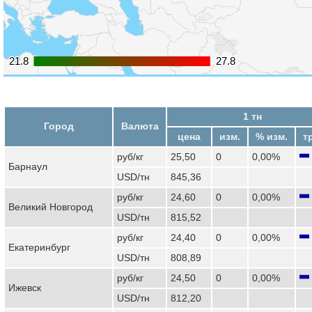
21.8
21.8
27.8
27.8
1 тн
Город
Валюта
цена
изм.
% изм.
т
руб/кг
25,50
0
0,00%
Барнаул
USD/тн
845,36
руб/кг
24,60
0
0,00%
Великий Новгород
USD/тн
815,52
руб/кг
24,40
0
0,00%
Екатеринбург
USD/тн
808,89
руб/кг
24,50
0
0,00%
Ижевск
USD/тн
812,20