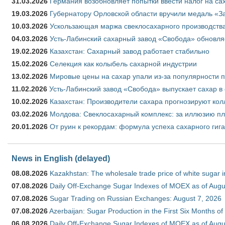
31.03.2026
Германия возобновляет попытки ввести налог на сах
19.03.2026
Губернатору Орловской области вручили медаль «За
10.03.2026
Ускользающая маржа свеклосахарного производства
04.03.2026
Усть-Лабинский сахарный завод «Свобода» обновля
19.02.2026
Казахстан: Сахарный завод работает стабильно
15.02.2026
Селекция как колыбель сахарной индустрии
13.02.2026
Мировые цены на сахар упали из-за популярности 
11.02.2026
Усть-Лабинский завод «Свобода» выпускает сахар в 
10.02.2026
Казахстан: Производители сахара прогнозируют кол
03.02.2026
Молдова: Свеклосахарный комплекс: за иллюзию пл
20.01.2026
От руин к рекордам: формула успеха сахарного гиг
News in English (delayed)
08.08.2026
Kazakhstan: The wholesale trade price of white sugar i
07.08.2026
Daily Off-Exchange Sugar Indexes of MOEX as of Augu
07.08.2026
Sugar Trading on Russian Exchanges: August 7, 2026
07.08.2026
Azerbaijan: Sugar Production in the First Six Months o
06.08.2026
Daily Off-Exchange Sugar Indexes of MOEX as of Augu