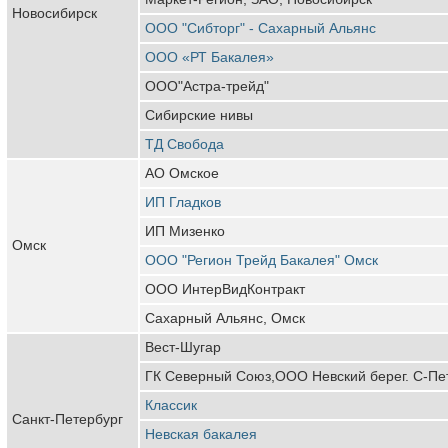
Новосибирск
ООО "Сибторг" - Сахарный Альянс
ООО «РТ Бакалея»
ООО"Астра-трейд"
Сибирские нивы
ТД Свобода
АО Омское
ИП Гладков
ИП Мизенко
Омск
ООО "Регион Трейд Бакалея" Омск
ООО ИнтерВидКонтракт
Сахарный Альянс, Омск
Вест-Шугар
ГК Северный Союз,ООО Невский берег. С-Пе
Классик
Санкт-Петербург
Невская бакалея