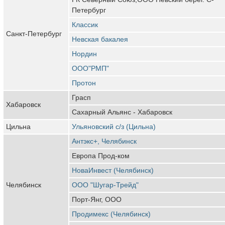
Петербург
Классик
Санкт-Петербург
Невская бакалея
Нордин
ООО"РМП"
Протон
Грасп
Хабаровск
Сахарный Альянс - Хабаровск
Цильна
Ульяновский с/з (Цильна)
Антэкс+, Челябинск
Европа Прод-ком
НоваИнвест (Челябинск)
Челябинск
ООО "Шугар-Трейд"
Порт-Янг, ООО
Продимекс (Челябинск)