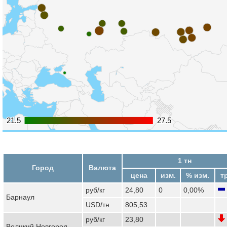
21.5
21.5
27.5
27.5
1 тн
Город
Валюта
цена
изм.
% изм.
т
руб/кг
24,80
0
0,00%
Барнаул
USD/тн
805,53
руб/кг
23,80
Великий Новгород