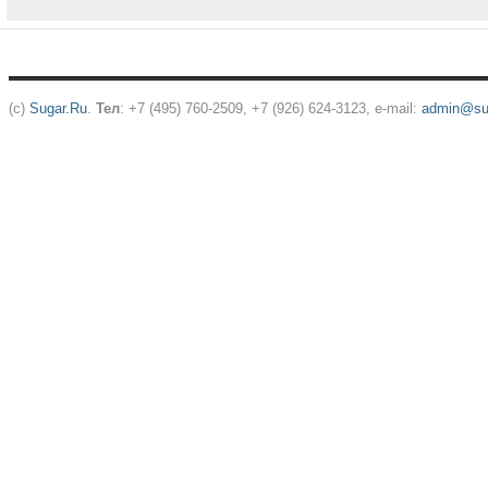
(c)
Sugar.Ru
.
Тел
: +7 (495) 760-2509, +7 (926) 624-3123, e-mail:
admin@sug