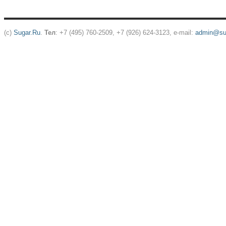
(c)
Sugar.Ru
.
Тел
: +7 (495) 760-2509, +7 (926) 624-3123, e-mail:
admin@sug