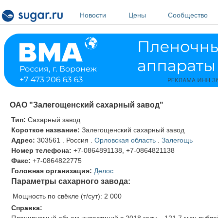
Перейти к основному содержанию
Новости
Цены
Сообщество
ОАО "Залегощенский сахарный завод"
Тип:
Сахарный завод
Короткое название:
Залегощенский сахарный завод
Адрес:
303561
.
Россия
.
Орловская область
.
Залегощь
Номер телефона:
+7-0864891138, +7-0864821138
Факс:
+7-0864822775
Головная организация:
Делос
Параметры сахарного завода:
Мощность по свёкле (т/сут):
2 000
Справка:
Планируемый объем инвестиций в 2018 году – 121,7 млн рублей