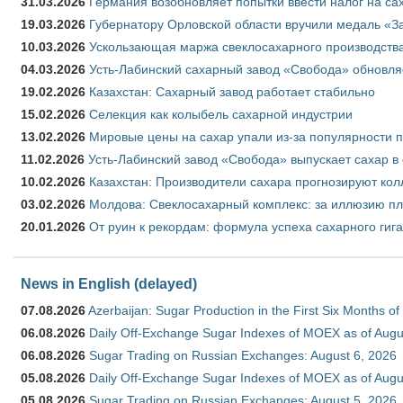
31.03.2026
Германия возобновляет попытки ввести налог на сах
19.03.2026
Губернатору Орловской области вручили медаль «За
10.03.2026
Ускользающая маржа свеклосахарного производства
04.03.2026
Усть-Лабинский сахарный завод «Свобода» обновля
19.02.2026
Казахстан: Сахарный завод работает стабильно
15.02.2026
Селекция как колыбель сахарной индустрии
13.02.2026
Мировые цены на сахар упали из-за популярности 
11.02.2026
Усть-Лабинский завод «Свобода» выпускает сахар в 
10.02.2026
Казахстан: Производители сахара прогнозируют кол
03.02.2026
Молдова: Свеклосахарный комплекс: за иллюзию пл
20.01.2026
От руин к рекордам: формула успеха сахарного гиг
News in English (delayed)
07.08.2026
Azerbaijan: Sugar Production in the First Six Months o
06.08.2026
Daily Off-Exchange Sugar Indexes of MOEX as of Augu
06.08.2026
Sugar Trading on Russian Exchanges: August 6, 2026
05.08.2026
Daily Off-Exchange Sugar Indexes of MOEX as of Augu
05.08.2026
Sugar Trading on Russian Exchanges: August 5, 2026