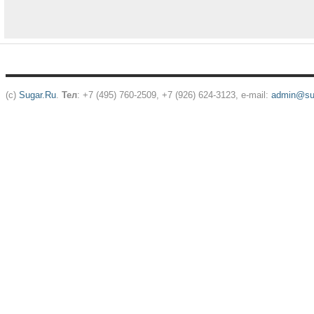
(c)
Sugar.Ru
.
Тел
: +7 (495) 760-2509, +7 (926) 624-3123, e-mail:
admin@sug