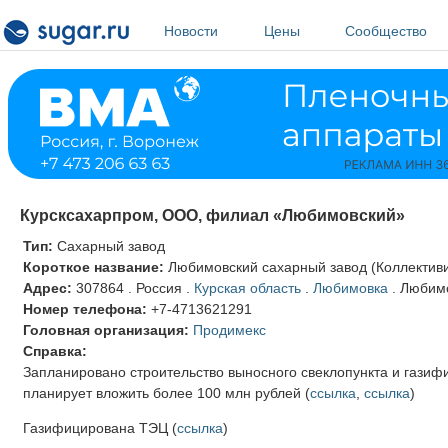
Перейти к основному содержанию
Новости
Цены
Сообщество
Курсксахарпром, ООО, филиал «Любимовский»
Тип:
Сахарный завод
Короткое название:
Любимовский сахарный завод (Коллективи
Адрес:
307864
.
Россия
.
Курская область
.
Любимовка
.
Любимо
Номер телефона:
+7-4713621291
Головная организация:
Продимекс
Справка:
Запланировано строительство выносного свеклопункта и газиф
планирует вложить более 100 млн рублей (
ссылка
,
ссылка
)
Газифицирована ТЭЦ (
ссылка
)