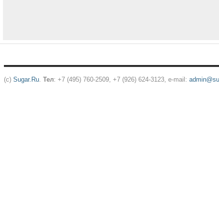
(c)
Sugar.Ru
.
Тел
: +7 (495) 760-2509, +7 (926) 624-3123, e-mail:
admin@sug