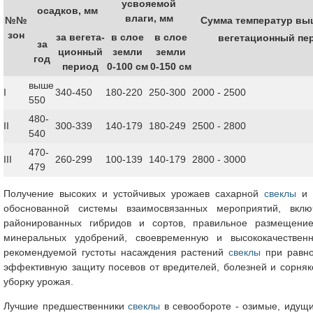
усвояемой
осадков, мм
влаги, мм
Сумма температур вы
№№
зон
за вегета-
в слое
в слое
вегетационный пе
за
ционный
земли
земли
год
период
0-100 см
0-150 см
выше
I
340-450
180-220
250-300
2000 - 2500
550
480-
II
300-339
140-179
180-249
2500 - 2800
540
470-
III
260-299
100-139
140-179
2800 - 3000
479
Получение высоких и устойчивых урожаев сахарной
свеклы
и с
обоснованной системы взаимосвязанных мероприятий, вкл
районированных гибридов и сортов, правильное размещен
минеральных удобрений, своевременную и высококачествен
рекомендуемой густоты насаждения растений
свеклы
при равно
эффективную защиту посевов от вредителей, болезней и сорняк
уборку урожая.
Лучшие предшественники
свеклы
в севообороте - озимые, идущи