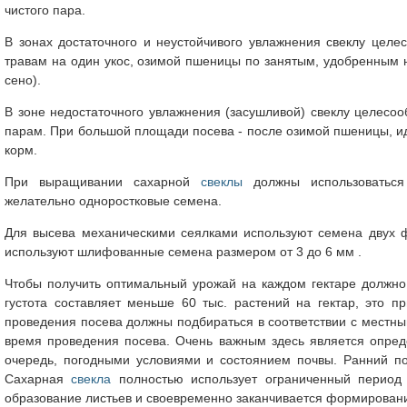
чистого пара.
В зонах достаточного и неустойчивого увлажнения свеклу цел
травам на один укос, озимой пшеницы по занятым, удобренным 
сено).
В зоне недостаточного увлажнения (засушливой) свеклу целес
парам. При большой площади посева - после озимой пшеницы, ид
корм.
При выращивании сахарной
свеклы
должны использоваться
желательно одноростковые семена.
Для высева механическими сеялками используют семена двух ф
используют шлифованные семена размером от 3 до 6 мм .
Чтобы получить оптимальный урожай на каждом гектаре должно
густота составляет меньше 60 тыс. растений на гектар, это п
проведения посева должны подбираться в соответствии с местн
время проведения посева. Очень важным здесь является опред
очередь, погодными условиями и состоянием почвы. Ранний п
Сахарная
свекла
полностью использует ограниченный период 
образование листьев и своевременно заканчивается формировани