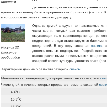
прошлом
Деление клеток, намного превосходящее по ин
время может понадобиться прореживание (прополка) (см. поз. 9 
многоростковые семена) мешают друг другу.
Одна за другой следуют так называемые линь
части корня, каждый раз заметно прибав
окружающих тело корнеплода концентрическ
недрах корнеплода активизируются биохимиче
соединений. В эту пору сахарная
свекла
, 
Рисунок 22.
дополнительных подкормках. Разработана с
Внесение
этапах различными питательными веществам
гербицидов
сахарной свекле культуры, достатка влаги (поз.
Характерные данные о развитии сахарной
свеклы
:
Минимальная температура для прорастания семян сахарной
све
Число дней, в течение которых прорастают семена сахарной
свек
о
4,4
С
о
10,3
С
о
15,8
С