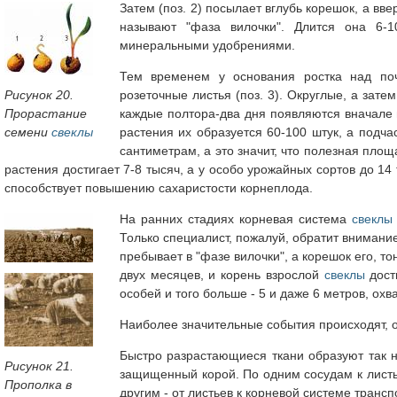
Затем (поз. 2) посылает вглубь корешок, а вв
называют "фаза вилочки". Длится она 6-
минеральными удобрениями.
Тем временем у основания ростка над поч
Рисунок 20.
розеточные листья (поз. 3). Округлые, а зат
Прорастание
каждые полтора-два дня появляются вначале п
семени
свеклы
растения их образуется 60-100 штук, а подч
сантиметрам, а это значит, что полезная пло
растения достигает 7-8 тысяч, а у особо урожайных сортов до 1
способствует повышению сахаристости корнеплода.
На ранних стадиях корневая система
свеклы
Только специалист, пожалуй, обратит внимани
пребывает в "фазе вилочки", а корешок его, то
двух месяцев, и корень взрослой
свеклы
дост
особей и того больше - 5 и даже 6 метров, ох
Наиболее значительные события происходят, о
Быстро разрастающиеся ткани образуют так 
Рисунок 21.
защищенный корой. По одним сосудам к лист
Прополка в
другим - от листьев к корневой системе транс