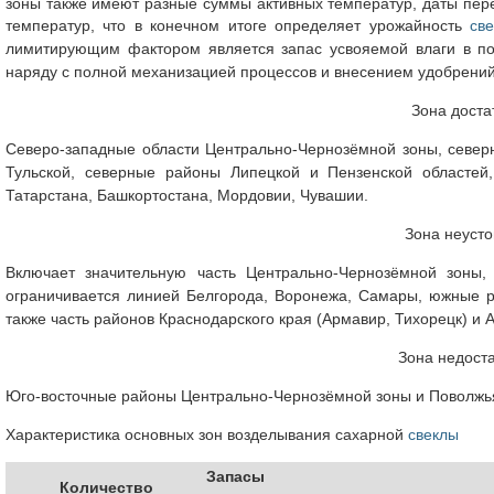
зоны также имеют разные суммы активных температур, даты пер
температур, что в конечном итоге определяет урожайность
св
лимитирующим фактором является запас усвояемой влаги в по
наряду с полной механизацией процессов и внесением удобрений
Зона доста
Северо-западные области Центрально-Чернозёмной зоны, север
Тульской, северные районы Липецкой и Пензенской областей
Татарстана, Башкортостана, Мордовии, Чувашии.
Зона неусто
Включает значительную часть Центрально-Чернозёмной зоны,
ограничивается линией Белгорода, Воронежа, Самары, южные ра
также часть районов Краснодарского края (Армавир, Тихорецк) и 
Зона недоста
Юго-восточные районы Центрально-Чернозёмной зоны и Поволжья,
Характеристика основных зон возделывания сахарной
свеклы
Запасы
Количество