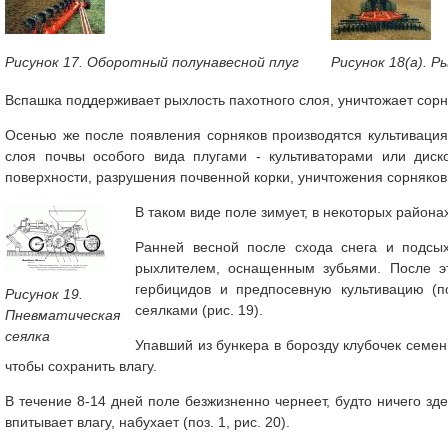
Рисунок 17. Оборотный полунавесной плуг
Рисунок 18(a). Р
Вспашка поддерживает рыхлость пахотного слоя, уничтожает сорн
Осенью же после появления сорняков производятся культивация
слоя почвы особого вида плугами - культиваторами или дис
поверхности, разрушения почвенной корки, уничтожения сорняков
В таком виде поле зимует, в некоторых района
Ранней весной после схода снега и подсы
рыхлителем, оснащенным зубьями. После эт
гербицидов и предпосевную культивацию (п
Рисунок 19.
сеялками (рис. 19).
Пневматическая
сеялка
Упавший из бункера в борозду клубочек семен
чтобы сохранить влагу.
В течение 8-14 дней поле безжизненно чернеет, будто ничего зде
впитывает влагу, набухает (поз. 1, рис. 20).