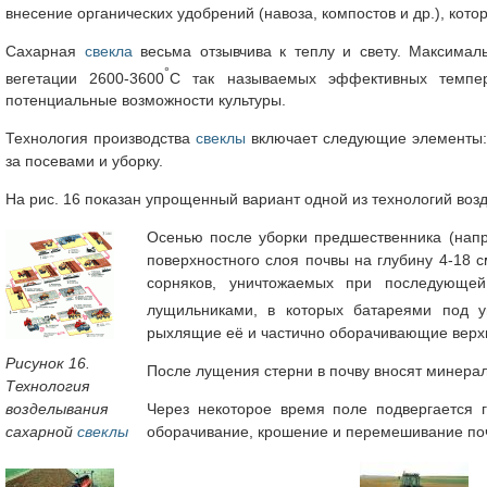
внесение органических удобрений (навоза, компостов и др.), кот
Сахарная
свекла
весьма отзывчива к теплу и свету. Максимал
°
вегетации 2600-3600
С так называемых эффективных темпер
потенциальные возможности культуры.
Технология производства
свеклы
включает следующие элементы: 
за посевами и уборку.
На рис. 16 показан упрощенный вариант одной из технологий во
Осенью после уборки предшественника (напр
поверхностного слоя почвы на глубину 4-18 
сорняков, уничтожаемых при последующей
лущильниками, в которых батареями под 
рыхлящие её и частично оборачивающие верх
Рисунок 16.
После лущения стерни в почву вносят минерал
Технология
Через некоторое время поле подвергается г
возделывания
оборачивание, крошение и перемешивание по
сахарной
свеклы