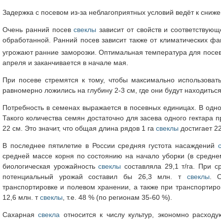
Задержка с посевом из-за неблагоприятных условий ведёт к сни
Очень ранний посев
свеклы
зависит от свойств и соответствую
обработанной. Ранний посев зависит также от климатических фа
угрожают ранние заморозки. Оптимальная температура для посев
апреля и заканчивается в начале мая.
При посеве стремятся к тому, чтобы максимально использоват
равномерно ложились на глубину 2-3 см, где они будут находиться
Потребность в семенах выражается в посевных единицах. В одно
Такого количества семян достаточно для засева одного гектара
22 см. Это значит, что общая длина рядов 1 га
свеклы
достигает 22
В последнее пятилетие в России средняя густота насаждений
средней массе корня по состоянию на начало уборки (в среднем
биологическая урожайность
свеклы
составляла 29,1 т/га. При 
потенциальный урожай составил бы 26,3 млн. т
свеклы
. 
транспортировке и полевом хранении, а также при транспортир
12,6 млн. т
свеклы
, т.е. 48 % (по регионам 35-60 %).
Сахарная
свекла
относится к числу культур, экономно расход