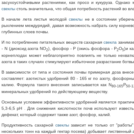
засухоустойчивыми растениями, как просо и кукуруза. Однако
свеклы
столь значительна, что общая потребность растений во вла
В начале лета листья молодой
свеклы
не в состоянии уберечь
рыхлением междурядий, давая возможность набрать силу корневой
глубинных слоев почвы.
И по потреблению питательных веществ сахарная
свекла
занимае
- N (диоксид азота NO
), фосфор - P (окись фосфора - P
O
)и к
2
2
5
корнеплодах может неблагоприятно повлиять не только нехват
азота в таких случаях стимулируют избыточное разрастание ботв
В зависимости от типа и состояния почвы примерная доза внес
составляет: азотистых удобрений 80 - 165 кг по азоту, фосфорны
калию. Формула такого внесения записывается как N
P
80-165
50-1
минеральных удобрений по действующему веществу.
Основным условием эффективности удобрений является практиче
5,3-6,5 рН . Для снижения кислотности почв используют извест
дефекат, который содержит также азот, фосфор, калий.
Продуктивность сахарной
свеклы
зависит не только от "работы
нескольких тонн на каждый гектар посева) добывает лиственный