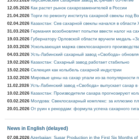
12.05.2026
Как растет рынок сахарозаменителей в России
21.04.2026
Торги по ремонту института сахарной свеклы под В
02.04.2026
Казахстан: Сев сахарной свеклы начался в области 
31.03.2026
Германия возобновляет попытки ввести налог на сах
19.03.2026
Губернатору Орловской области вручили медаль «За
10.03.2026
Ускользающая маржа свеклосахарного производства
04.03.2026
Усть-Лабинский сахарный завод «Свобода» обновля
19.02.2026
Казахстан: Сахарный завод работает стабильно
15.02.2026
Селекция как колыбель сахарной индустрии
13.02.2026
Мировые цены на сахар упали из-за популярности 
11.02.2026
Усть-Лабинский завод «Свобода» выпускает сахар в 
10.02.2026
Казахстан: Производители сахара прогнозируют кол
03.02.2026
Молдова: Свеклосахарный комплекс: за иллюзию пл
20.01.2026
От руин к рекордам: формула успеха сахарного гиг
News in English (delayed)
07.08.2026
Azerbaijan: Sugar Production in the First Six Months o