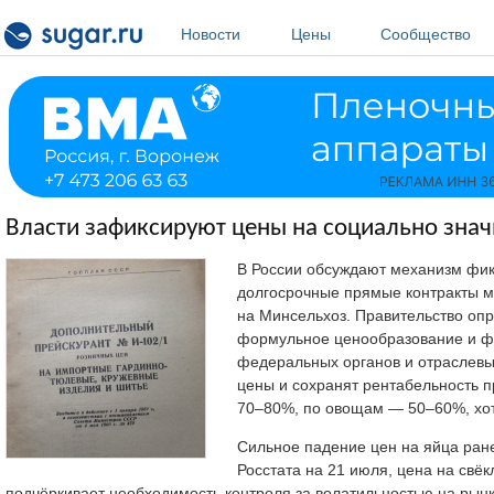
Перейти к основному содержанию
Новости
Цены
Сообщество
Власти зафиксируют цены на социально зна
В России обсуждают механизм фик
долгосрочные прямые контракты м
на Минсельхоз. Правительство опр
формульное ценообразование и фи
федеральных органов и отраслевых
цены и сохранят рентабельность пр
70–80%, по овощам — 50–60%, хот
Сильное падение цен на яйца ране
Росстата на 21 июля, цена на свёк
подчёркивает необходимость контроля за волатильностью на рынк