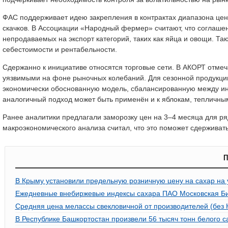
ФАС поддерживает идею закрепления в контрактах диапазона цен 
скачков. В Ассоциации «Народный фермер» считают, что соглашен
непродаваемых на экспорт категорий, таких как яйца и овощи. Та
себестоимости и рентабельности.
Сдержанно к инициативе относятся торговые сети. В АКОРТ отмеч
уязвимыми на фоне рыночных колебаний. Для сезонной продукц
экономически обоснованную модель, сбалансированную между инт
аналогичный подход может быть применён и к яблокам, тепличны
Ранее аналитики предлагали заморозку цен на 3–4 месяца для ря
макроэкономического анализа считал, что это поможет сдерживат
П
В Крыму установили предельную розничную цену на сахар на 
Ежедневные внебиржевые индексы сахара ПАО Московская Би
Средняя цена мелассы свекловичной от производителей (без 
В Республике Башкортостан произвели 56 тысяч тонн белого с