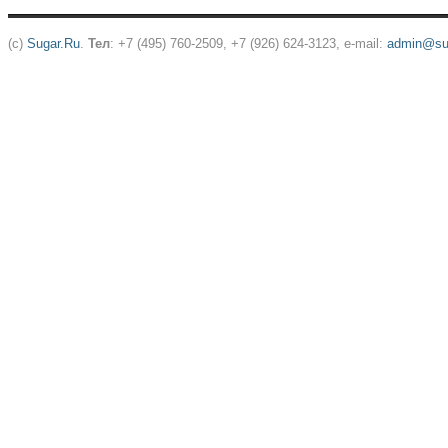
(c)
Sugar.Ru
.
Тел
: +7 (495) 760-2509, +7 (926) 624-3123, e-mail:
admin@sug