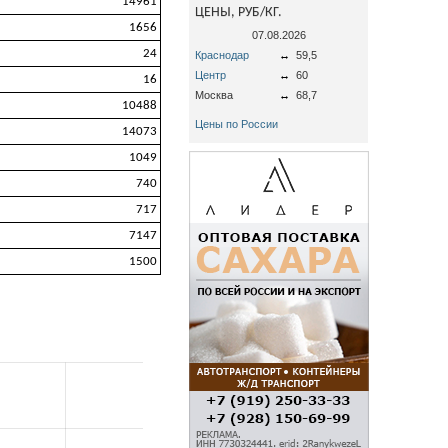
14961
ЦЕНЫ, РУБ/КГ.
1656
07.08.2026
24
Краснодар
↔
59,5
Центр
↔
60
16
Москва
↔
68,7
10488
Цены по России
14073
1049
740
717
7147
1500