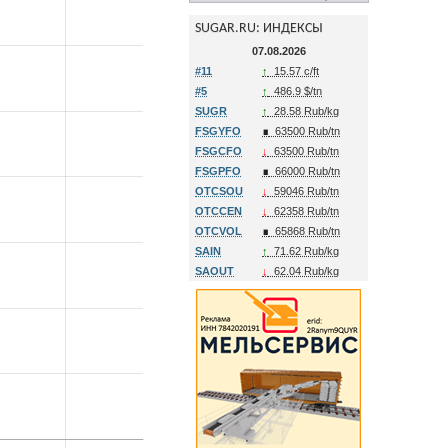
SUGAR.RU: ИНДЕКСЫ
07.08.2026
#11
↑
15.57 c/ft
#5
↑
486.9 $/tn
SUGR
↑
28.58 Rub/kg
FSGYFO
∎
63500 Rub/tn
FSGCFO
↓
63500 Rub/tn
FSGPFO
∎
66000 Rub/tn
OTCSOU
↓
59046 Rub/tn
OTCCEN
↓
62358 Rub/tn
OTCVOL
∎
65868 Rub/tn
SAIN
↑
71.62 Rub/kg
SAOUT
↓
62.04 Rub/kg