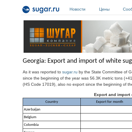
Перейти к основному содержанию
Новости
Цены
Соо
Georgia: Export and import of white sug
As it was reported to
sugar.ru
by the State Committee of G
since the beginning of the year was 56.3K metric tons (+41
(HS Code 17019), also no export since the beginning of th
Export and import 
Country
Export for month
Azerbaijan
Belgium
Colombia