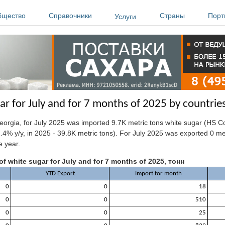
бщество
Справочники
Страны
Порт
Услуги
ar for July and for 7 months of 2025 by countrie
eorgia,
for July 2025 was imported 9.7K metric tons white sugar (HS C
.4% y/y, in 2025 - 39.8K metric tons). For July 2025 was exported 0 me
e year.
of white sugar for July and for 7 months of 2025, тонн
YTD Export
Import for month
0
0
18
0
0
510
0
0
25