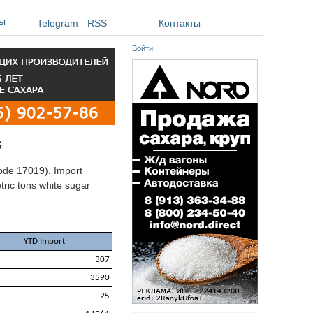
ы
Telegram
RSS
Контакты
Войти
s
ode 17019). Import
tric tons white sugar
YTD Import
307
3590
25