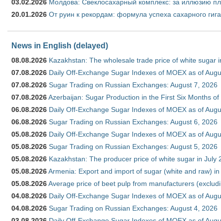
03.02.2026
Молдова: Свеклосахарный комплекс: за иллюзию пл
20.01.2026
От руин к рекордам: формула успеха сахарного гиг
News in English (delayed)
08.08.2026
Kazakhstan: The wholesale trade price of white sugar i
07.08.2026
Daily Off-Exchange Sugar Indexes of MOEX as of Augu
07.08.2026
Sugar Trading on Russian Exchanges: August 7, 2026
07.08.2026
Azerbaijan: Sugar Production in the First Six Months o
06.08.2026
Daily Off-Exchange Sugar Indexes of MOEX as of Augu
06.08.2026
Sugar Trading on Russian Exchanges: August 6, 2026
05.08.2026
Daily Off-Exchange Sugar Indexes of MOEX as of Augu
05.08.2026
Sugar Trading on Russian Exchanges: August 5, 2026
05.08.2026
Kazakhstan: The producer price of white sugar in July
05.08.2026
Armenia: Export and import of sugar (white and raw) i
05.08.2026
Average price of beet pulp from manufacturers (exclud
04.08.2026
Daily Off-Exchange Sugar Indexes of MOEX as of Augu
04.08.2026
Sugar Trading on Russian Exchanges: August 4, 2026
03.08.2026
Daily Off-Exchange Sugar Indexes of MOEX as of Augu