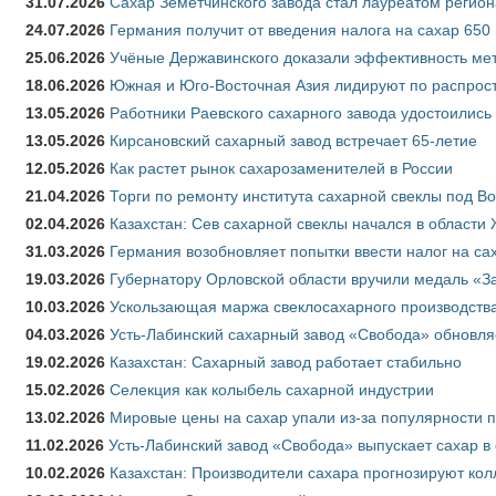
31.07.2026
Сахар Земетчинского завода стал лауреатом регион
24.07.2026
Германия получит от введения налога на сахар 650
25.06.2026
Учёные Державинского доказали эффективность ме
18.06.2026
Южная и Юго-Восточная Азия лидируют по распрост
13.05.2026
Работники Раевского сахарного завода удостоились
13.05.2026
Кирсановский сахарный завод встречает 65-летие
12.05.2026
Как растет рынок сахарозаменителей в России
21.04.2026
Торги по ремонту института сахарной свеклы под В
02.04.2026
Казахстан: Сев сахарной свеклы начался в области 
31.03.2026
Германия возобновляет попытки ввести налог на сах
19.03.2026
Губернатору Орловской области вручили медаль «За
10.03.2026
Ускользающая маржа свеклосахарного производства
04.03.2026
Усть-Лабинский сахарный завод «Свобода» обновля
19.02.2026
Казахстан: Сахарный завод работает стабильно
15.02.2026
Селекция как колыбель сахарной индустрии
13.02.2026
Мировые цены на сахар упали из-за популярности 
11.02.2026
Усть-Лабинский завод «Свобода» выпускает сахар в 
10.02.2026
Казахстан: Производители сахара прогнозируют кол