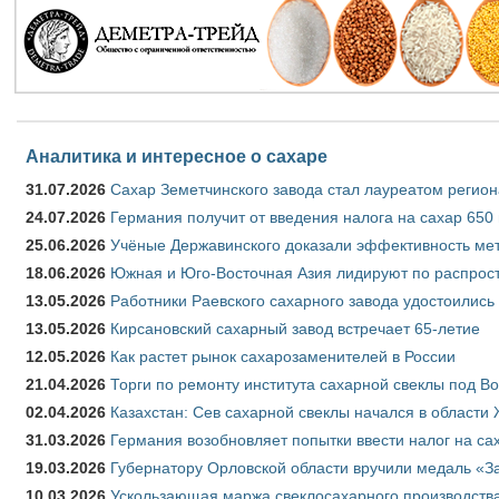
Аналитика и интересное о сахаре
31.07.2026
Сахар Земетчинского завода стал лауреатом регион
24.07.2026
Германия получит от введения налога на сахар 650
25.06.2026
Учёные Державинского доказали эффективность ме
18.06.2026
Южная и Юго-Восточная Азия лидируют по распрост
13.05.2026
Работники Раевского сахарного завода удостоились
13.05.2026
Кирсановский сахарный завод встречает 65-летие
12.05.2026
Как растет рынок сахарозаменителей в России
21.04.2026
Торги по ремонту института сахарной свеклы под В
02.04.2026
Казахстан: Сев сахарной свеклы начался в области 
31.03.2026
Германия возобновляет попытки ввести налог на сах
19.03.2026
Губернатору Орловской области вручили медаль «За
10.03.2026
Ускользающая маржа свеклосахарного производства