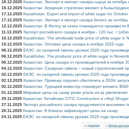
18.12.2025
Казахстан: Экспорт и импорт сахара-сырца за октябрь 
18.12.2025
Казахстан: Аграрную стратегию меняют в Кызылординс
17.12.2025
Kazakhstan: Export and import of white sugar for October
17.12.2025
Казахстан: Экспорт и импорт сахара белого за октябрь
12.12.2025
Казахстан: В Жетісу за сезон планируется произвести 8
11.12.2025
Экспорт российского сахара в ноябре - 120 тыс. т (обз
10.12.2025
Kazakhstan: The wholesale trade price of white sugar in
10.12.2025
Казахстан: Оптовая цена сахара в ноябре 2025 года
08.12.2025
ЕАЭС: из сахарной свеклы урожая 2025 года произведе
06.12.2025
Kazakhstan: The producer price of white sugar in Novem
06.12.2025
Казахстан: Цена сахара от производителей в ноябре 2
04.12.2025
Казахстан: Сахарная свёкла – новый стратегический п
02.12.2025
ЕАЭС: из сахарной свеклы урожая 2025 года произвед
02.12.2025
Казахстан: Премьер поручил обеспечить в 2026г запус
02.12.2025
Казахстан: Турецкий инвестор планирует вложить $500
01.12.2025
Мировые цены на сахар резко упали из-за увеличения
29.11.2025
Казахстан: Китайская CITIC Construction и «Asyl Shuga
27.11.2025
Экспорт российского сахара продолжается высокими т
26.11.2025
Казахстан: В Алматы зафиксируют цены на сахар
24.11.2025
ЕАЭС: из сахарной свеклы урожая 2025 года произведе
Страницы
« первая
‹ предыдуща