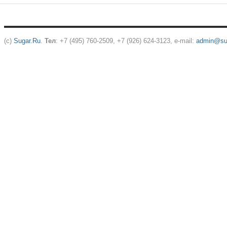
(c)
Sugar.Ru
.
Тел
: +7 (495) 760-2509, +7 (926) 624-3123, e-mail:
admin@sug