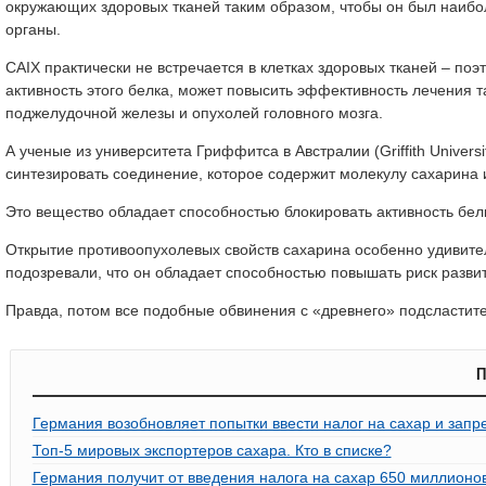
окружающих здоровых тканей таким образом, чтобы он был наибол
органы.
CAIX практически не встречается в клетках здоровых тканей – поэ
активность этого белка, может повысить эффективность лечения та
поджелудочной железы и опухолей головного мозга.
А ученые из университета Гриффитса в Австралии (Griffith Univer
синтезировать соединение, которое содержит молекулу сахарина
Это вещество обладает способностью блокировать активность белк
Открытие противоопухолевых свойств сахарина особенно удивител
подозревали, что он обладает способностью повышать риск разви
Правда, потом все подобные обвинения с «древнего» подсластит
П
Германия возобновляет попытки ввести налог на сахар и запре
Топ-5 мировых экспортеров сахара. Кто в списке?
Германия получит от введения налога на сахар 650 миллионо