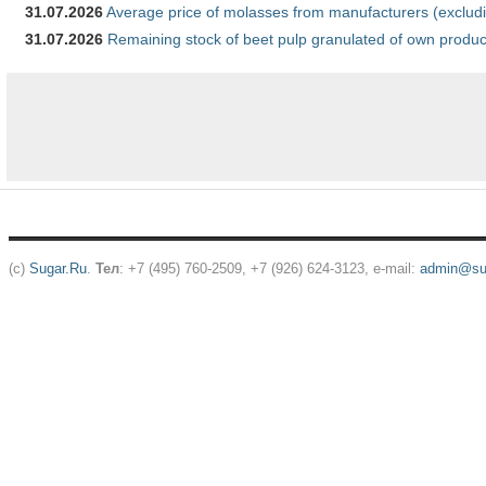
31.07.2026
Average price of molasses from manufacturers (exclud
31.07.2026
Remaining stock of beet pulp granulated of own produc
(c)
Sugar.Ru
.
Тел
: +7 (495) 760-2509, +7 (926) 624-3123, e-mail:
admin@sug