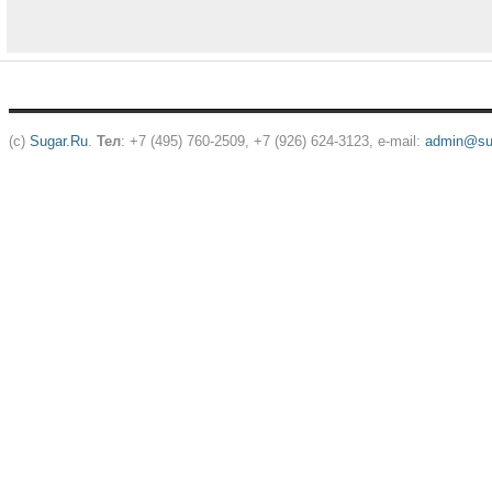
(c)
Sugar.Ru
.
Тел
: +7 (495) 760-2509, +7 (926) 624-3123, e-mail:
admin@sug