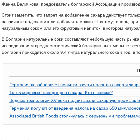
Жанна Величкова, председатель болгарской Ассоциации производ
Стоит заметить, что запрет на добавление сахара действует тольк
различные подсластители добавлять можно. Поэтому теперь, при 
натуральным соком или это фруктовый напиток, в котором натурал
В Болгарии натуральные соки составляют небольшую часть рынка
исследованиям среднестатистический болгарин пьет меньше всего
Болгарии приходится около 9,4 литра натурального сока в год, в т
П
Германия возобновляет попытки ввести налог на сахар и запре
Топ-5 мировых экспортеров сахара. Кто в списке?
Водные технологии XV века подпитывали сахарную промышле
Германия получит от введения налога на сахар 650 миллионо
Associated British Foods столкнулась с серьезными проблемам