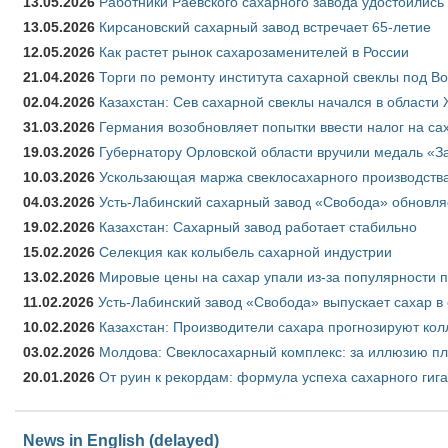
13.05.2026
Работники Раевского сахарного завода удостоились
13.05.2026
Кирсановский сахарный завод встречает 65-летие
12.05.2026
Как растет рынок сахарозаменителей в России
21.04.2026
Торги по ремонту института сахарной свеклы под В
02.04.2026
Казахстан: Сев сахарной свеклы начался в области 
31.03.2026
Германия возобновляет попытки ввести налог на сах
19.03.2026
Губернатору Орловской области вручили медаль «За
10.03.2026
Ускользающая маржа свеклосахарного производства
04.03.2026
Усть-Лабинский сахарный завод «Свобода» обновля
19.02.2026
Казахстан: Сахарный завод работает стабильно
15.02.2026
Селекция как колыбель сахарной индустрии
13.02.2026
Мировые цены на сахар упали из-за популярности 
11.02.2026
Усть-Лабинский завод «Свобода» выпускает сахар в 
10.02.2026
Казахстан: Производители сахара прогнозируют кол
03.02.2026
Молдова: Свеклосахарный комплекс: за иллюзию пл
20.01.2026
От руин к рекордам: формула успеха сахарного гиг
News in English (delayed)