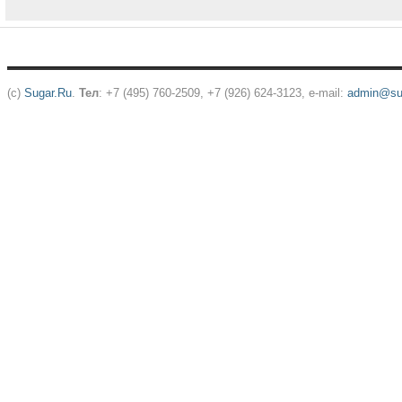
(c)
Sugar.Ru
.
Тел
: +7 (495) 760-2509, +7 (926) 624-3123, e-mail:
admin@sug