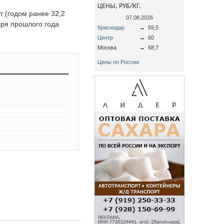
ЦЕНЫ, РУБ/КГ.
т (годом ранее 32,2
07.08.2026
абря прошлого года
Краснодар
↔
59,5
Центр
↔
60
Москва
↔
68,7
Цены по России