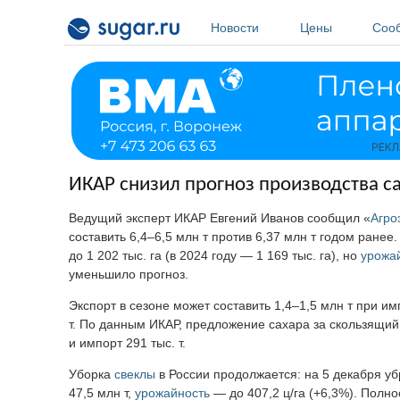
Перейти к основному содержанию
Новости
Цены
Соо
ИКАР снизил прогноз производства са
Ведущий эксперт ИКАР Евгений Иванов сообщил «
Агро
составить 6,4–6,5 млн т против 6,37 млн т годом ранее
до 1 202 тыс. га (в 2024 году — 1 169 тыс. га), но
урожа
уменьшило прогноз.
Экспорт в сезоне может составить 1,4–1,5 млн т при им
т. По данным ИКАР, предложение сахара за скользящий г
и импорт 291 тыс. т.
Уборка
свеклы
в России продолжается: на 5 декабря убр
47,5 млн т,
урожайность
— до 407,2 ц/га (+6,3%). Полно