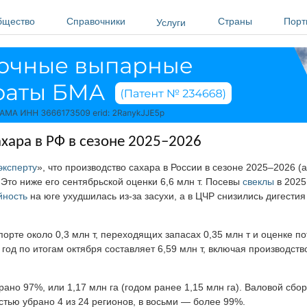
бщество
Справочники
Страны
Порт
Услуги
хара в РФ в сезоне 2025–2026
эксперту
», что производство сахара в России в сезоне 2025–2026 (
. Это ниже его сентябрьской оценки 6,6 млн т. Посевы
свеклы
в 2025
йность
на юге ухудшилась из-за засухи, а в ЦЧР снизились дигестия 
порте около 0,3 млн т, переходящих запасах 0,35 млн т и оценке п
од по итогам октября составляет 6,59 млн т, включая производство
ано 97%, или 1,17 млн га (годом ранее 1,15 млн га). Валовой сбор
стью убрано 4 из 24 регионов, в восьми — более 99%.