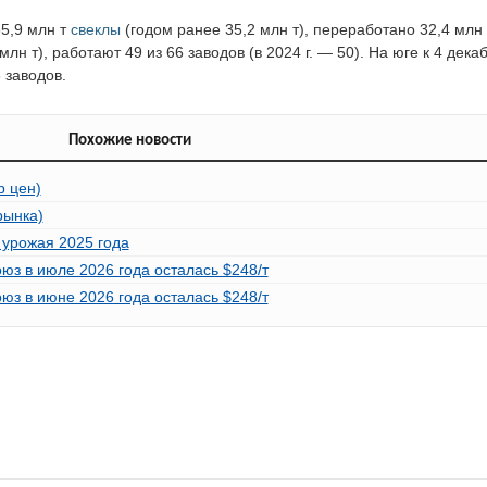
5,9 млн т
свеклы
(годом ранее 35,2 млн т), переработано 32,4 млн 
млн т), работают 49 из 66 заводов (в 2024 г. — 50). На юге к 4 дек
 заводов.
Похожие новости
р цен)
рынка)
 урожая 2025 года
з в июле 2026 года осталась $248/т
з в июне 2026 года осталась $248/т