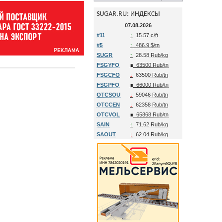
SUGAR.RU: ИНДЕКСЫ
07.08.2026
#11
↑
15.57 c/ft
#5
↑
486.9 $/tn
SUGR
↑
28.58 Rub/kg
FSGYFO
∎
63500 Rub/tn
FSGCFO
↓
63500 Rub/tn
FSGPFO
∎
66000 Rub/tn
OTCSOU
↓
59046 Rub/tn
OTCCEN
↓
62358 Rub/tn
OTCVOL
∎
65868 Rub/tn
SAIN
↑
71.62 Rub/kg
SAOUT
↓
62.04 Rub/kg