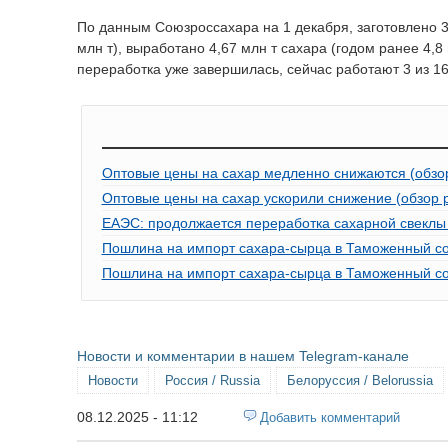
По данным Союзроссахара на 1 декабря, заготовлено 3
млн т), выработано 4,67 млн т сахара (годом ранее 4,8 
переработка уже завершилась, сейчас работают 3 из 16
Оптовые цены на сахар медленно снижаются (обзо
Оптовые цены на сахар ускорили снижение (обзор 
ЕАЭС: продолжается переработка сахарной свеклы
Пошлина на импорт сахара-сырца в Таможенный сою
Пошлина на импорт сахара-сырца в Таможенный сою
Новости и комментарии в нашем Telegram-канале
Новости
Россия / Russia
Белоруссия / Belorussia
08.12.2025 - 11:12
Добавить комментарий