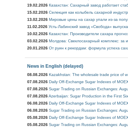
19.02.2026
Казахстан: Сахарный завод работает ста
15.02.2026
Селекция как колыбель сахарной индуст
13.02.2026
Мировые цены на сахар упали из-за поп
11.02.2026
Усть-Лабинский завод «Свобода» выпускае
10.02.2026
Казахстан: Производители сахара прогно
03.02.2026
Молдова: Свеклосахарный комплекс: за 
20.01.2026
От руин к рекордам: формула успеха сах
News in English (delayed)
08.08.2026
Kazakhstan: The wholesale trade price of w
07.08.2026
Daily Off-Exchange Sugar Indexes of MOEX
07.08.2026
Sugar Trading on Russian Exchanges: Augu
07.08.2026
Azerbaijan: Sugar Production in the First S
06.08.2026
Daily Off-Exchange Sugar Indexes of MOEX
06.08.2026
Sugar Trading on Russian Exchanges: Augu
05.08.2026
Daily Off-Exchange Sugar Indexes of MOEX
05.08.2026
Sugar Trading on Russian Exchanges: Augu