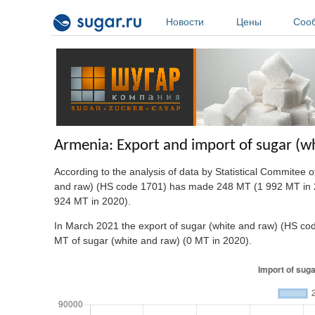
Перейти к основному содержанию
Новости
Цены
Соо
Armenia: Export and import of sugar (w
According to the analysis of data by Statistical Commitee 
and raw) (HS code 1701) has made 248 MT (1 992 MT in 20
924 MT in 2020).
In March 2021 the export of sugar (white and raw) (HS co
MT of sugar (white and raw) (0 MT in 2020).