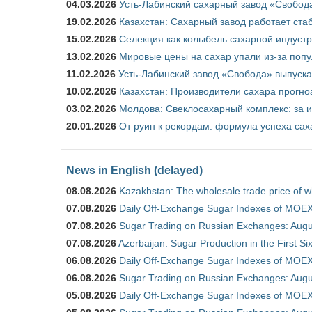
04.03.2026
Усть-Лабинский сахарный завод «Свобод
19.02.2026
Казахстан: Сахарный завод работает ста
15.02.2026
Селекция как колыбель сахарной индуст
13.02.2026
Мировые цены на сахар упали из-за поп
11.02.2026
Усть-Лабинский завод «Свобода» выпускае
10.02.2026
Казахстан: Производители сахара прогно
03.02.2026
Молдова: Свеклосахарный комплекс: за 
20.01.2026
От руин к рекордам: формула успеха сах
News in English (delayed)
08.08.2026
Kazakhstan: The wholesale trade price of w
07.08.2026
Daily Off-Exchange Sugar Indexes of MOEX
07.08.2026
Sugar Trading on Russian Exchanges: Augu
07.08.2026
Azerbaijan: Sugar Production in the First S
06.08.2026
Daily Off-Exchange Sugar Indexes of MOEX
06.08.2026
Sugar Trading on Russian Exchanges: Augu
05.08.2026
Daily Off-Exchange Sugar Indexes of MOEX