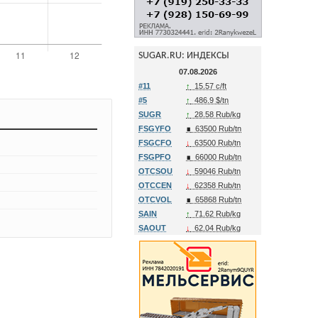
SUGAR.RU: ИНДЕКСЫ
07.08.2026
#11
↑
15.57 c/ft
#5
↑
486.9 $/tn
SUGR
↑
28.58 Rub/kg
FSGYFO
∎
63500 Rub/tn
FSGCFO
↓
63500 Rub/tn
FSGPFO
∎
66000 Rub/tn
OTCSOU
↓
59046 Rub/tn
OTCCEN
↓
62358 Rub/tn
OTCVOL
∎
65868 Rub/tn
SAIN
↑
71.62 Rub/kg
SAOUT
↓
62.04 Rub/kg