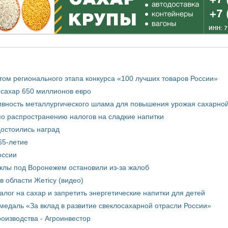
том регионального этапа конкурса «100 лучших товаров России»
 сахар 650 миллионов евро
вность металлургического шлама для повышения урожая сахарной
о распространению налогов на сладкие напитки
достоились наград
65-летие
оссии
еклы под Воронежем остановили из-за жалоб
в области Жетісу (видео)
лог на сахар и запретить энергетические напитки для детей
медаль «За вклад в развитие свеклосахарной отрасли России»
оизводства - Агроинвестор