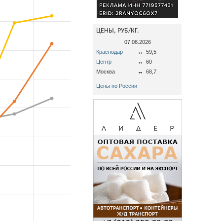
ЦЕНЫ, РУБ/КГ.
07.08.2026
Краснодар
↔
59,5
Центр
↔
60
Москва
↔
68,7
Цены по России