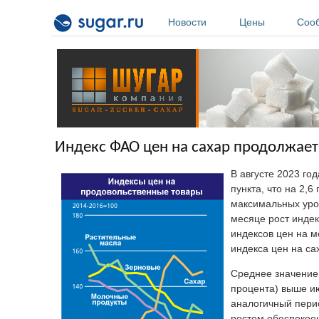
Перейти к основному содержанию
Новости
Цены
Соо
Индекс ФАО цен на сахар продолжает
В августе 2023 го
пункта, что на 2,6
максимальных уро
месяце рост инде
индексов цен на 
индекса цен на са
Среднее значение 
процента) выше ию
аналогичный пери
ростом обеспокоен