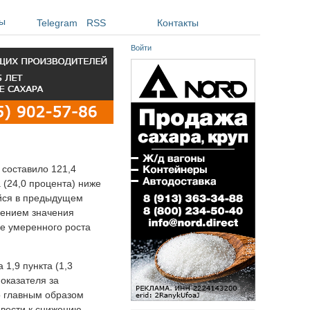
ы
Telegram
RSS
Контакты
Войти
 составило 121,4
а (24,0 процента) ниже
ийся в предыдущем
дением значения
е умеренного роста
 1,9 пункта (1,3
показателя за
о главным образом
ивести к снижению