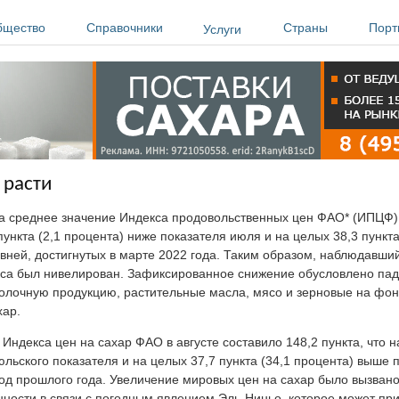
бщество
Справочники
Страны
Порт
Услуги
 расти
да среднее значение Индекса продовольственных цен ФАО* (ИПЦФ)
 пункта (2,1 процента) ниже показателя июля и на целых 38,3 пункт
вней, достигнутых в марте 2022 года. Таким образом, наблюдавш
кса был нивелирован. Зафиксированное снижение обусловлено па
молочную продукцию, растительные масла, мясо и зерновые на фон
хар.
Индекса цен на сахар ФАО в августе составило 148,2 пункта, что на
льского показателя и на целых 37,7 пункта (34,1 процента) выше 
од прошлого года. Увеличение мировых цен на сахар было вызван
ности в связи с погодным явлением Эль-Ниньо, которое может пр