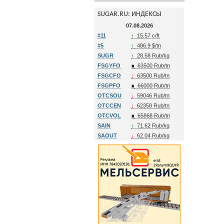
SUGAR.RU: ИНДЕКСЫ
07.08.2026
#11
↑
15.57 c/ft
#5
↑
486.9 $/tn
SUGR
↑
28.58 Rub/kg
FSGYFO
∎
63500 Rub/tn
FSGCFO
↓
63500 Rub/tn
FSGPFO
∎
66000 Rub/tn
OTCSOU
↓
59046 Rub/tn
OTCCEN
↓
62358 Rub/tn
OTCVOL
∎
65868 Rub/tn
SAIN
↑
71.62 Rub/kg
SAOUT
↓
62.04 Rub/kg