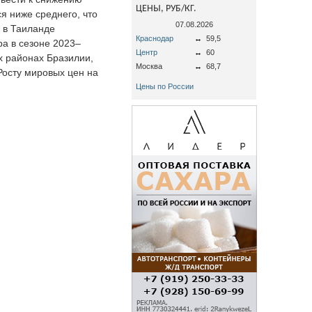
ЦЕНЫ, РУБ/КГ.
я ниже среднего, что
07.08.2026
я в Таиланде
Краснодар
↔
59,5
ра в сезоне 2023–
Центр
↔
60
х районах Бразилии,
Москва
↔
68,7
Росту мировых цен на
Цены по России