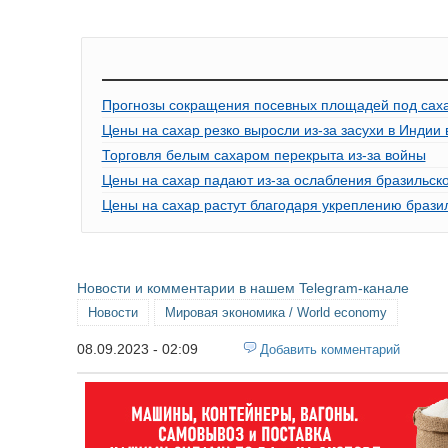
Прогнозы сокращения посевных площадей под саха
Цены на сахар резко выросли из-за засухи в Индии 
Торговля белым сахаром перекрыта из-за войны
Цены на сахар падают из-за ослабления бразильск
Цены на сахар растут благодаря укреплению брази
Новости и комментарии в нашем Telegram-канале
Новости
Мировая экономика / World economy
08.09.2023 - 02:09
Добавить комментарий