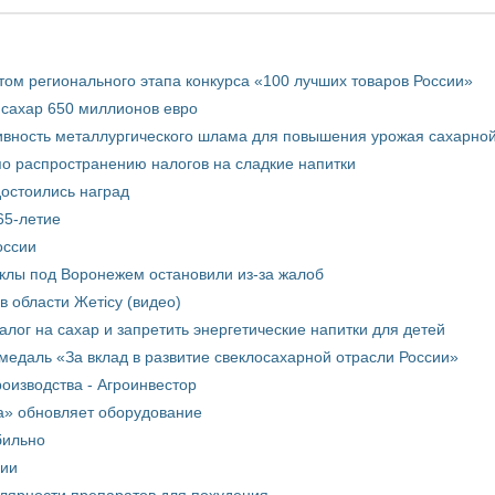
том регионального этапа конкурса «100 лучших товаров России»
 сахар 650 миллионов евро
вность металлургического шлама для повышения урожая сахарной
о распространению налогов на сладкие напитки
достоились наград
65-летие
оссии
еклы под Воронежем остановили из-за жалоб
в области Жетісу (видео)
лог на сахар и запретить энергетические напитки для детей
медаль «За вклад в развитие свеклосахарной отрасли России»
оизводства - Агроинвестор
а» обновляет оборудование
бильно
рии
улярности препаратов для похудения