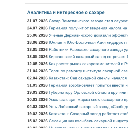
Аналитика и интересное о сахаре
31.07.2026
Сахар Земетчинского завода стал лауреа
24.07.2026
Германия получит от введения налога на
25.06.2026
Учёные Державинского доказали эффекти
18.06.2026
Южная и Юго-Восточная Азия лидируют п
13.05.2026
Работники Раевского сахарного завода у
13.05.2026
Кирсановский сахарный завод встречает 
12.05.2026
Как растет рынок сахарозаменителей в Р
21.04.2026
Торги по ремонту института сахарной св
02.04.2026
Казахстан: Сев сахарной свеклы начался 
31.03.2026
Германия возобновляет попытки ввести на
19.03.2026
Губернатору Орловской области вручили 
10.03.2026
Ускользающая маржа свеклосахарного пр
04.03.2026
Усть-Лабинский сахарный завод «Свобод
19.02.2026
Казахстан: Сахарный завод работает ста
15.02.2026
Селекция как колыбель сахарной индуст
13.02.2026
Мировые цены на сахар упали из-за поп