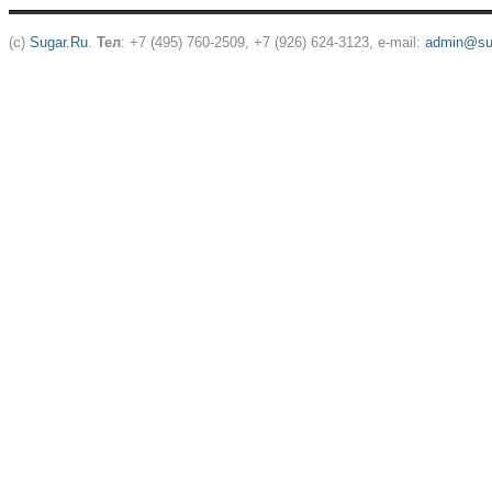
(c)
Sugar.Ru
.
Тел
: +7 (495) 760-2509, +7 (926) 624-3123, e-mail:
admin@sug