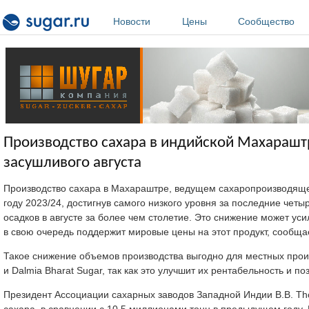
Перейти к основному содержанию
Новости
Цены
Сообщество
Производство сахара в индийской Махараштре
засушливого августа
Производство сахара в Махараштре, ведущем сахаропроизводяще
году 2023/24, достигнув самого низкого уровня за последние чет
осадков в августе за более чем столетие. Это снижение может ус
в свою очередь поддержит мировые цены на этот продукт, сообщ
Такое снижение объемов производства выгодно для местных произв
и Dalmia Bharat Sugar, так как это улучшит их рентабельность и
Президент Ассоциации сахарных заводов Западной Индии B.B. Th
сахара, в сравнении с 10,5 миллионами тонн в предыдущем году.