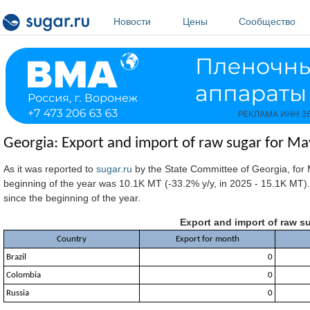
Перейти к основному содержанию
Новости
Цены
Сообщество
Georgia: Export and import of raw sugar for Ma
As it was reported to
sugar.ru
by the State Committee of Georgia, for
beginning of the year was 10.1K MT (-33.2% y/y, in 2025 - 15.1K MT
since the beginning of the year.
Export and import of raw s
Country
Export for month
Brazil
0
Colombia
0
Russia
0