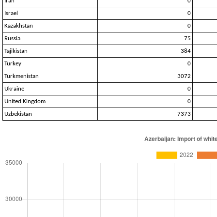
Iran
0
Israel
0
Kazakhstan
0
Russia
75
Tajikistan
384
Turkey
0
Turkmenistan
3072
Ukraine
0
United Kingdom
0
Uzbekistan
7373