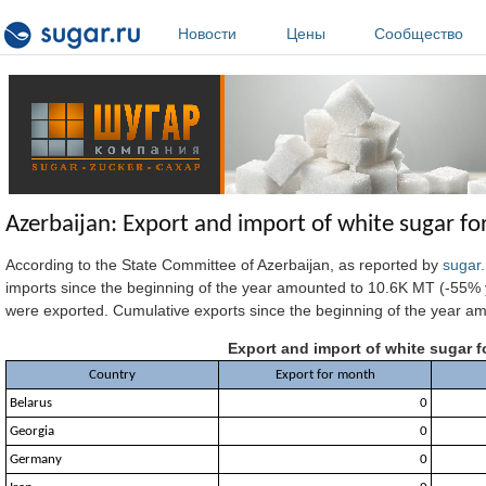
Перейти к основному содержанию
Новости
Цены
Сообщество
Azerbaijan: Export and import of white sugar fo
According to the State Committee of Azerbaijan, as reported by
sugar.
imports since the beginning of the year amounted to 10.6K MT (-55% 
were exported. Cumulative exports since the beginning of the year a
Export and import of white sugar f
Country
Export for month
Belarus
0
Georgia
0
Germany
0