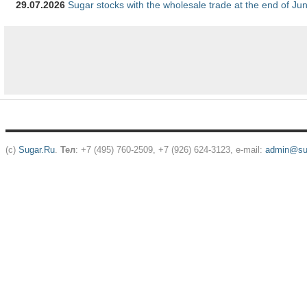
29.07.2026
Sugar stocks with the wholesale trade at the end of Ju
(c)
Sugar.Ru
.
Тел
: +7 (495) 760-2509, +7 (926) 624-3123, e-mail:
admin@sug