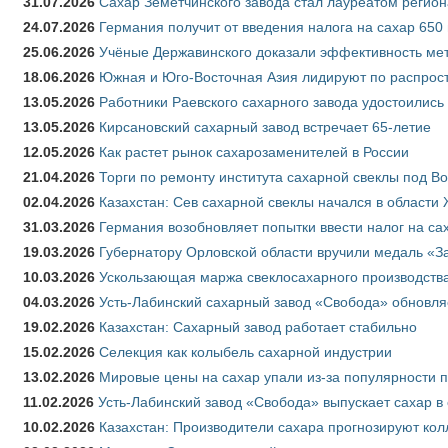
31.07.2026
Сахар Земетчинского завода стал лауреатом регион
24.07.2026
Германия получит от введения налога на сахар 650
25.06.2026
Учёные Державинского доказали эффективность ме
18.06.2026
Южная и Юго-Восточная Азия лидируют по распрост
13.05.2026
Работники Раевского сахарного завода удостоились
13.05.2026
Кирсановский сахарный завод встречает 65-летие
12.05.2026
Как растет рынок сахарозаменителей в России
21.04.2026
Торги по ремонту института сахарной свеклы под В
02.04.2026
Казахстан: Сев сахарной свеклы начался в области 
31.03.2026
Германия возобновляет попытки ввести налог на сах
19.03.2026
Губернатору Орловской области вручили медаль «За
10.03.2026
Ускользающая маржа свеклосахарного производства
04.03.2026
Усть-Лабинский сахарный завод «Свобода» обновля
19.02.2026
Казахстан: Сахарный завод работает стабильно
15.02.2026
Селекция как колыбель сахарной индустрии
13.02.2026
Мировые цены на сахар упали из-за популярности 
11.02.2026
Усть-Лабинский завод «Свобода» выпускает сахар в 
10.02.2026
Казахстан: Производители сахара прогнозируют кол