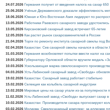
24.07.2026
Германия получит от введения налога на сахар 650
25.06.2026
Учёные Державинского доказали эффективность ме
18.06.2026
Южная и Юго-Восточная Азия лидируют по распрост
13.05.2026
Работники Раевского сахарного завода удостоились
13.05.2026
Кирсановский сахарный завод встречает 65-летие
12.05.2026
Как растет рынок сахарозаменителей в России
21.04.2026
Торги по ремонту института сахарной свеклы под В
02.04.2026
Казахстан: Сев сахарной свеклы начался в области 
31.03.2026
Германия возобновляет попытки ввести налог на сах
19.03.2026
Губернатору Орловской области вручили медаль «За
10.03.2026
Ускользающая маржа свеклосахарного производства
04.03.2026
Усть-Лабинский сахарный завод «Свобода» обновля
19.02.2026
Казахстан: Сахарный завод работает стабильно
15.02.2026
Селекция как колыбель сахарной индустрии
13.02.2026
Мировые цены на сахар упали из-за популярности 
11.02.2026
Усть-Лабинский завод «Свобода» выпускает сахар в 
10.02.2026
Казахстан: Производители сахара прогнозируют кол
03.02.2026
Молдова: Свеклосахарный комплекс: за иллюзию пл