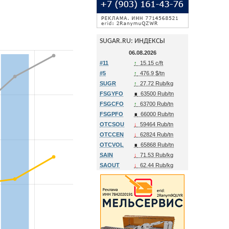
SUGAR.RU: ИНДЕКСЫ
06.08.2026
#11
↑
15.15 c/ft
#5
↑
476.9 $/tn
SUGR
↑
27.72 Rub/kg
FSGYFO
∎
63500 Rub/tn
FSGCFO
↑
63700 Rub/tn
FSGPFO
∎
66000 Rub/tn
OTCSOU
↓
59464 Rub/tn
OTCCEN
↓
62824 Rub/tn
OTCVOL
∎
65868 Rub/tn
SAIN
↓
71.53 Rub/kg
SAOUT
↓
62.44 Rub/kg