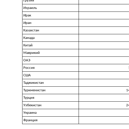
Грузия
Израиль
Ирак
Иран
Казахстан
Канада
Китай
Маврикий
ОАЭ
Россия
США
Таджикистан
Туркменистан
1
Турция
Узбекистан
2
Украина
Франция