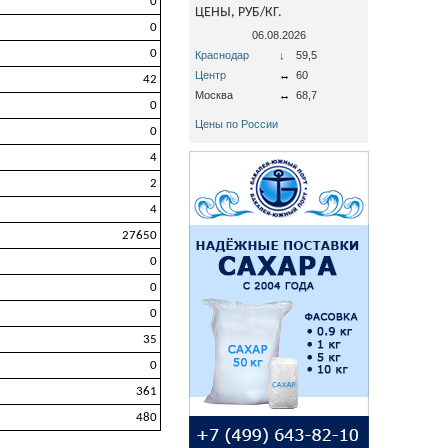
0
ЦЕНЫ, РУБ/КГ.
0
06.08.2026
0
Краснодар
↓
59,5
Центр
↔
60
42
Москва
↔
68,7
0
Цены по России
0
4
2
4
27650
0
0
0
35
0
361
480