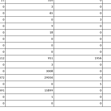
21
320
0
0
3
0
0
65
0
0
0
3
0
9
0
0
18
0
0
0
0
0
0
0
0
0
0
112
951
1956
0
3
0
0
3008
0
472
29056
0
0
0
5
491
15899
0
0
1
0
0
0
0