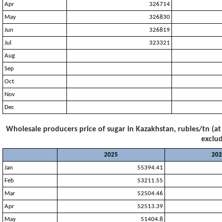
Apr
326714
May
326830
Jun
326819
Jul
323321
Aug
Sep
Oct
Nov
Dec
Wholesale producers price of sugar in Kazakhstan, rubles/tn (at
exclud
2025
202
Jan
55394.41
Feb
53211.55
Mar
52504.46
Apr
52513.39
May
51404.8