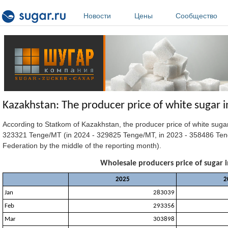
Перейти к основному содержанию
Новости
Цены
Сообщество
Kazakhstan: The producer price of white sugar i
According to Statkom of Kazakhstan, the producer price of white suga
323321 Tenge/MT (in 2024 - 329825 Tenge/MT, in 2023 - 358486 Tenge
Federation by the middle of the reporting month).
Wholesale producers price of sugar i
2025
2
Jan
283039
Feb
293356
Mar
303898