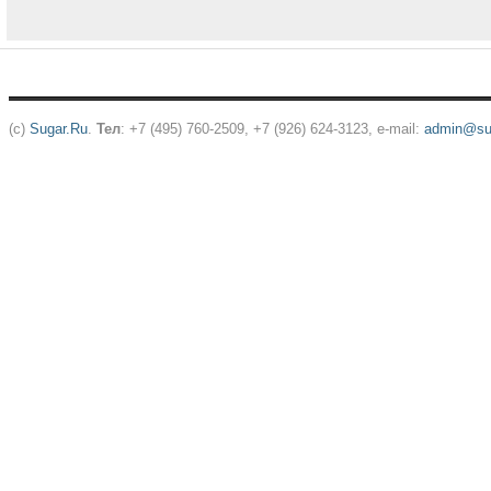
(c)
Sugar.Ru
.
Тел
: +7 (495) 760-2509, +7 (926) 624-3123, e-mail:
admin@sug