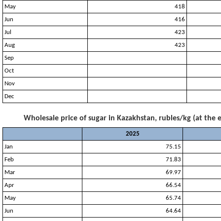
May
418
Jun
416
Jul
423
Aug
423
Sep
Oct
Nov
Dec
Wholesale price of sugar in Kazakhstan, rubles/kg (at the 
2025
Jan
75.15
Feb
71.83
Mar
69.97
Apr
66.54
May
65.74
Jun
64.64