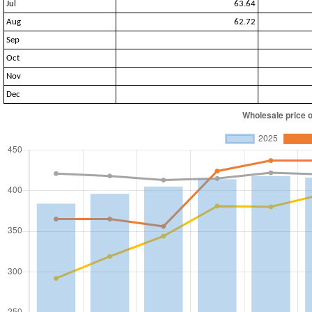
Jul
63.64
Aug
62.72
Sep
Oct
Nov
Dec