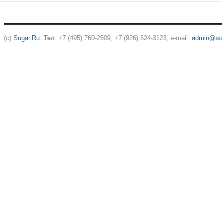
(c)
Sugar.Ru
.
Тел
: +7 (495) 760-2509, +7 (926) 624-3123, e-mail:
admin@sug