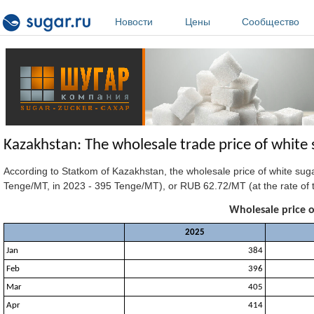
Перейти к основному содержанию
Новости
Цены
Сообщество
Kazakhstan: The wholesale trade price of white
According to Statkom of Kazakhstan, the wholesale price of white su
Tenge/MT, in 2023 - 395 Tenge/MT), or RUB 62.72/MT (at the rate of t
Wholesale price o
2025
Jan
384
Feb
396
Mar
405
Apr
414