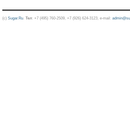
(c)
Sugar.Ru
.
Тел
: +7 (495) 760-2509, +7 (926) 624-3123, e-mail:
admin@sug