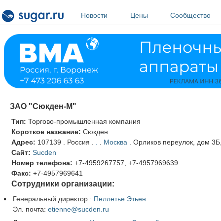
Перейти к основному содержанию
Новости
Цены
Сообщество
ЗАО "Сюкден-М"
Тип:
Торгово-промышленная компания
Короткое название:
Сюкден
Адрес:
107139
.
Россия
.
.
.
Москва
.
Орликов переулок, дом 3Б,
Сайт:
Sucden
Номер телефона:
+7-4959267757, +7-4957969639
Факс:
+7-4957969641
Сотрудники организации:
Генеральный директор
:
Пеллетье Этьен
Эл. почта:
etienne@sucden.ru