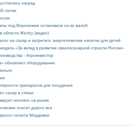
достоились наград
65-летие
оссии
еклы под Воронежем остановили из-за жалоб
в области Жетісу (видео)
лог на сахар и запретить энергетические напитки для детей
медаль «За вклад в развитие свеклосахарной отрасли России»
оизводства - Агроинвестор
а» обновляет оборудование
бильно
рии
улярности препаратов для похудения
т сахар в стиках
зируют коллапс на рынке
иллюзию платят дорого все
арного гиганта Мордовии