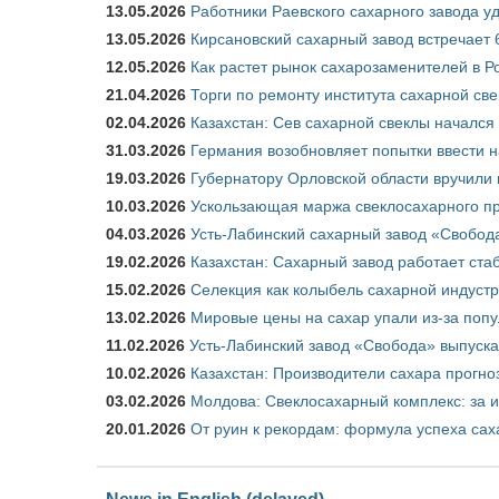
13.05.2026
Работники Раевского сахарного завода у
13.05.2026
Кирсановский сахарный завод встречает 
12.05.2026
Как растет рынок сахарозаменителей в Р
21.04.2026
Торги по ремонту института сахарной св
02.04.2026
Казахстан: Сев сахарной свеклы начался 
31.03.2026
Германия возобновляет попытки ввести на
19.03.2026
Губернатору Орловской области вручили 
10.03.2026
Ускользающая маржа свеклосахарного пр
04.03.2026
Усть-Лабинский сахарный завод «Свобод
19.02.2026
Казахстан: Сахарный завод работает ста
15.02.2026
Селекция как колыбель сахарной индуст
13.02.2026
Мировые цены на сахар упали из-за поп
11.02.2026
Усть-Лабинский завод «Свобода» выпускае
10.02.2026
Казахстан: Производители сахара прогно
03.02.2026
Молдова: Свеклосахарный комплекс: за 
20.01.2026
От руин к рекордам: формула успеха сах
News in English (delayed)