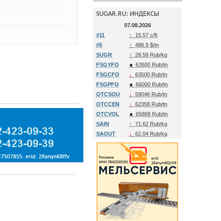
SUGAR.RU: ИНДЕКСЫ
07.08.2026
#11
↑
15.57 c/ft
#5
↑
486.9 $/tn
SUGR
↑
28.58 Rub/kg
FSGYFO
∎
63500 Rub/tn
FSGCFO
↓
63500 Rub/tn
FSGPFO
∎
66000 Rub/tn
OTCSOU
↓
59046 Rub/tn
OTCCEN
↓
62358 Rub/tn
OTCVOL
∎
65868 Rub/tn
SAIN
↑
71.62 Rub/kg
SAOUT
↓
62.04 Rub/kg