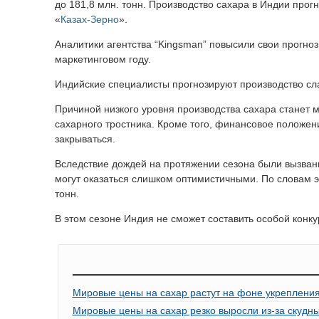
до 181,8 млн. тонн. Производство сахара в Индии прог
«
Казах-Зерно
».
Аналитики агентства “Kingsman” повысили свои прогноз
маркетинговом году.
Индийские специалисты прогнозируют производство сла
Причиной низкого уровня производства сахара станет 
сахарного тростника. Кроме того, финансовое положен
закрываться.
Вследствие дождей на протяжении сезона были вызваны
могут оказаться слишком оптимистичными. По словам эк
тонн.
В этом сезоне Индия не сможет составить особой конку
Мировые цены на сахар растут на фоне укрепления
Мировые цены на сахар резко выросли из-за скудн