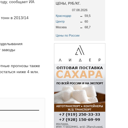
 году, сообщает ИА
ЦЕНЫ, РУБ/КГ.
07.08.2026
Краснодар
↔
59,5
 тонн в 2013/14
Центр
↔
60
Москва
↔
68,7
Цены по России
озделывания
т заводы
ртные прогнозы также
остаться ниже 4 млн.