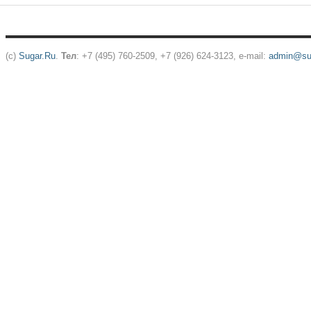
(c)
Sugar.Ru
.
Тел
: +7 (495) 760-2509, +7 (926) 624-3123, e-mail:
admin@sug