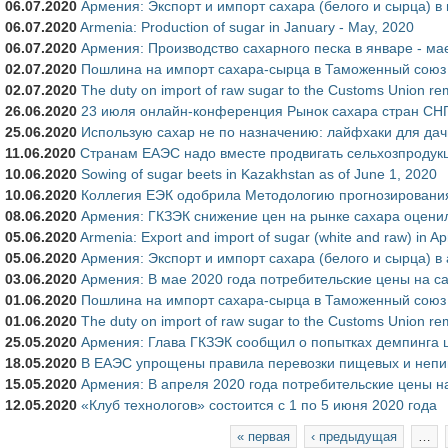
06.07.2020
Армения: Экспорт и импорт сахара (белого и сырца) в
06.07.2020
Armenia: Production of sugar in January - May, 2020
06.07.2020
Армения: Производство сахарного песка в январе - ма
02.07.2020
Пошлина на импорт сахара-сырца в Таможенный союз в
02.07.2020
The duty on import of raw sugar to the Customs Union re
26.06.2020
23 июля онлайн-конференция Рынок сахара стран СН
25.06.2020
Использую сахар не по назначению: лайфхаки для дач
11.06.2020
Странам ЕАЭС надо вместе продвигать сельхозпродук
10.06.2020
Sowing of sugar beets in Kazakhstan as of June 1, 2020
10.06.2020
Коллегия ЕЭК одобрила Методологию прогнозировани
08.06.2020
Армения: ГКЗЭК снижение цен на рынке сахара оцени
05.06.2020
Armenia: Export and import of sugar (white and raw) in Ap
05.06.2020
Армения: Экспорт и импорт сахара (белого и сырца) в
03.06.2020
Армения: В мае 2020 года потребительские цены на с
01.06.2020
Пошлина на импорт сахара-сырца в Таможенный союз в
01.06.2020
The duty on import of raw sugar to the Customs Union re
25.05.2020
Армения: Глава ГКЗЭК сообщил о попытках демпинга це
18.05.2020
В ЕАЭС упрощены правила перевозки пищевых и непи
15.05.2020
Армения: В апреля 2020 года потребительские цены н
12.05.2020
«Клуб технологов» состоится с 1 по 5 июня 2020 года
Страницы
« первая
‹ предыдущая
…