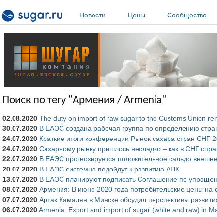
Перейти к основному содержанию
Новости
Цены
Сообщество
Поиск по тегу "Армения / Armenia"
02.08.2020
The duty on import of raw sugar to the Customs Union re
30.07.2020
В ЕАЭС создана рабочая группа по определению стран
24.07.2020
Краткие итоги конференции Рынок сахара стран СНГ 2
24.07.2020
Сахарному рынку пришлось несладко – как в СНГ спра
22.07.2020
В ЕАЭС прогнозируется положительное сальдо внешне
20.07.2020
В ЕАЭС системно подойдут к развитию АПК
13.07.2020
В ЕАЭС планируют подписать Соглашение по упрощен
08.07.2020
Армения: В июне 2020 года потребительские цены на 
07.07.2020
Артак Камалян в Минске обсудил перспективы развит
06.07.2020
Armenia: Export and import of sugar (white and raw) in M