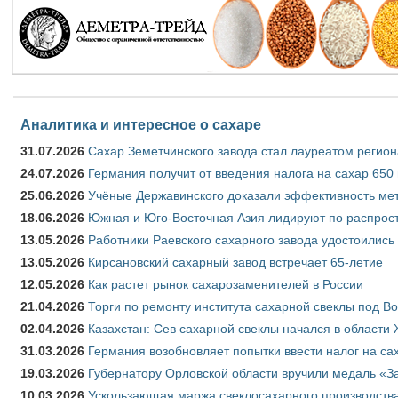
Аналитика и интересное о сахаре
31.07.2026
Сахар Земетчинского завода стал лауреатом регион
24.07.2026
Германия получит от введения налога на сахар 650
25.06.2026
Учёные Державинского доказали эффективность ме
18.06.2026
Южная и Юго-Восточная Азия лидируют по распрост
13.05.2026
Работники Раевского сахарного завода удостоились
13.05.2026
Кирсановский сахарный завод встречает 65-летие
12.05.2026
Как растет рынок сахарозаменителей в России
21.04.2026
Торги по ремонту института сахарной свеклы под В
02.04.2026
Казахстан: Сев сахарной свеклы начался в области 
31.03.2026
Германия возобновляет попытки ввести налог на сах
19.03.2026
Губернатору Орловской области вручили медаль «За
10.03.2026
Ускользающая маржа свеклосахарного производства