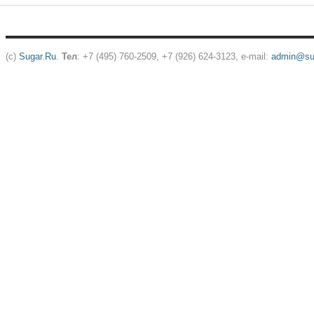
(c)
Sugar.Ru
.
Тел
: +7 (495) 760-2509, +7 (926) 624-3123, e-mail:
admin@sug