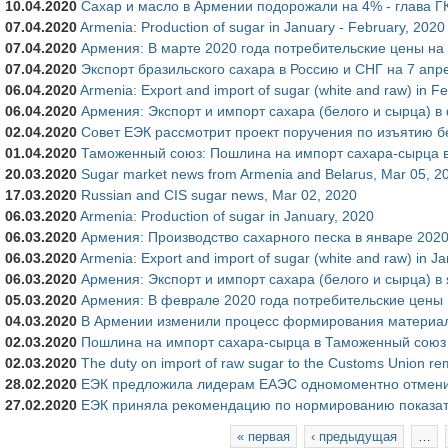
10.04.2020
Сахар и масло в Армении подорожали на 4% - глава Г
07.04.2020
Armenia: Production of sugar in January - February, 2020
07.04.2020
Армения: В марте 2020 года потребительские цены на
07.04.2020
Экспорт бразильского сахара в Россию и СНГ на 7 апр
06.04.2020
Armenia: Export and import of sugar (white and raw) in F
06.04.2020
Армения: Экспорт и импорт сахара (белого и сырца) в
02.04.2020
Совет ЕЭК рассмотрит проект поручения по изъятию б
01.04.2020
Таможенный союз: Пошлина на импорт сахара-сырца в 
20.03.2020
Sugar market news from Armenia and Belarus, Mar 05, 2
17.03.2020
Russian and CIS sugar news, Mar 02, 2020
06.03.2020
Armenia: Production of sugar in January, 2020
06.03.2020
Армения: Производство сахарного песка в январе 2020
06.03.2020
Armenia: Export and import of sugar (white and raw) in J
06.03.2020
Армения: Экспорт и импорт сахара (белого и сырца) в
05.03.2020
Армения: В феврале 2020 года потребительские цены 
04.03.2020
В Армении изменили процесс формирования материал
02.03.2020
Пошлина на импорт сахара-сырца в Таможенный союз в
02.03.2020
The duty on import of raw sugar to the Customs Union r
28.02.2020
ЕЭК предложила лидерам ЕАЭС одномоментно отмени
27.02.2020
ЕЭК приняла рекомендацию по нормированию показат
Страницы
« первая
‹ предыдущая
…