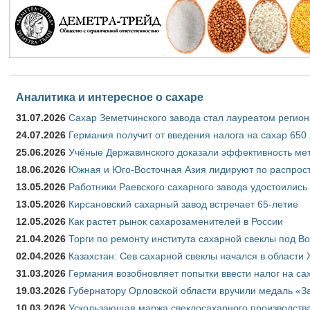
Аналитика и интересное о сахаре
31.07.2026
Сахар Земетчинского завода стал лауреатом регион
24.07.2026
Германия получит от введения налога на сахар 650
25.06.2026
Учёные Державинского доказали эффективность ме
18.06.2026
Южная и Юго-Восточная Азия лидируют по распрост
13.05.2026
Работники Раевского сахарного завода удостоились
13.05.2026
Кирсановский сахарный завод встречает 65-летие
12.05.2026
Как растет рынок сахарозаменителей в России
21.04.2026
Торги по ремонту института сахарной свеклы под В
02.04.2026
Казахстан: Сев сахарной свеклы начался в области 
31.03.2026
Германия возобновляет попытки ввести налог на сах
19.03.2026
Губернатору Орловской области вручили медаль «За
10.03.2026
Ускользающая маржа свеклосахарного производства