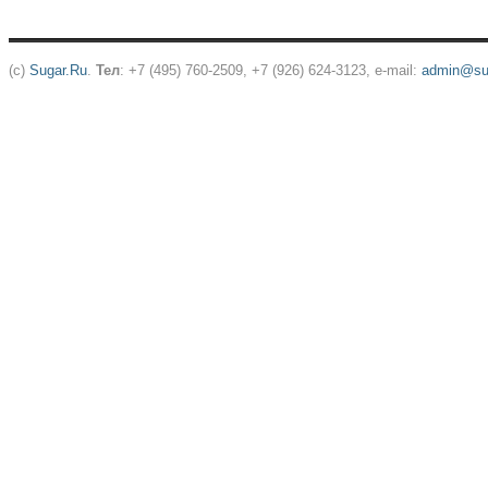
(c)
Sugar.Ru
.
Тел
: +7 (495) 760-2509, +7 (926) 624-3123, e-mail:
admin@sug